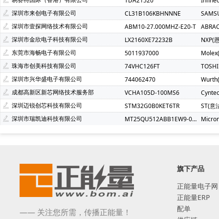
TDA21520
Infin
深圳市来创电子有限公司
CL31B106KBHNNNE
SAMS
深圳市壹探网络技术有限公司
ABM10-27.000MHZ-E20-T
ABRA
深圳市金欣电子科技有限公司
LX2160XE72232B
NXP(
东莞市海畅电子有限公司
5011937000
Molex
珠海市创美科技有限公司
74VHC126FT
TOSH
深圳市兴华盛电子有限公司
744062470
Wurt
成都高新区新芯网络技术服务部
VCHA105D-100MS6
Cynte
深圳迈锐创芯科技有限公司
STM32G0B0KET6TR
ST(意
深圳市瑞凯迪科技有限公司
MT25QU512ABB1EW9-0SIT
Micro
旗下产品
正能量电子网
正能量ERP
配单
—— 关注您所需，传播正能量！