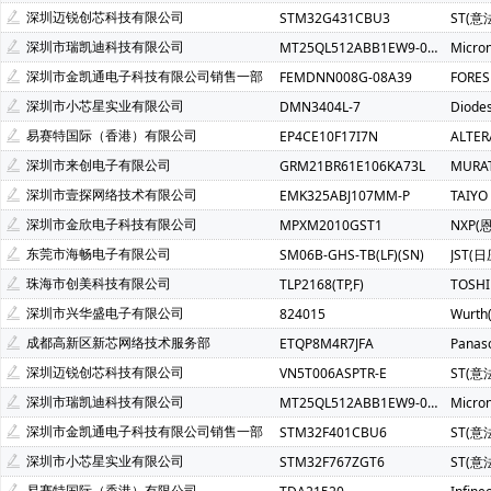
Atmel(爱特梅尔)(1)
Avago(安华高)(1)
BELLING(上海贝岭
深圳迈锐创芯科技有限公司
STM32G431CBU3
ST(意
C&K Components(1)
Everest-semi(顺芯)(1)
ESMT(晶豪
深圳市瑞凯迪科技有限公司
MT25QL512ABB1EW9-0SIT
Micro
INTEL(英特尔)(1)
IXYS(艾赛斯)(1)
Lattice(莱迪斯)(1)
深圳市金凯通电子科技有限公司销售一部
FEMDNN008G-08A39
FORE
PULSE ELECTRONICS(1)
Rubycon(红宝石)(1)
U-BLOX(
深圳市小芯星实业有限公司
DMN3404L-7
Diode
SOC(赛元微)(1)
Createk Micro(达晶微)(1)
TONTEK(台湾
易赛特国际（香港）有限公司
EP4CE10F17I7N
ALTE
Anlogic(安路科技)(1)
HEXIN(禾芯微)(1)
Chipanalog(川
深圳市来创电子有限公司
GRM21BR61E106KA73L
MURA
SHOU HAN(首韩)(1)
RYCHiP(蕊源)(1)
Unilc(紫光国芯)(1
深圳市壹探网络技术有限公司
EMK325ABJ107MM-P
TAIYO
深圳市金欣电子科技有限公司
MPXM2010GST1
NXP(
东莞市海畅电子有限公司
SM06B-GHS-TB(LF)(SN)
JST(日
珠海市创美科技有限公司
TLP2168(TP,F)
TOSH
深圳市兴华盛电子有限公司
824015
Wurt
成都高新区新芯网络技术服务部
ETQP8M4R7JFA
Panas
深圳迈锐创芯科技有限公司
VN5T006ASPTR-E
ST(意
深圳市瑞凯迪科技有限公司
MT25QL512ABB1EW9-0SIT
Micro
深圳市金凯通电子科技有限公司销售一部
STM32F401CBU6
ST(意
深圳市小芯星实业有限公司
STM32F767ZGT6
ST(意
易赛特国际（香港）有限公司