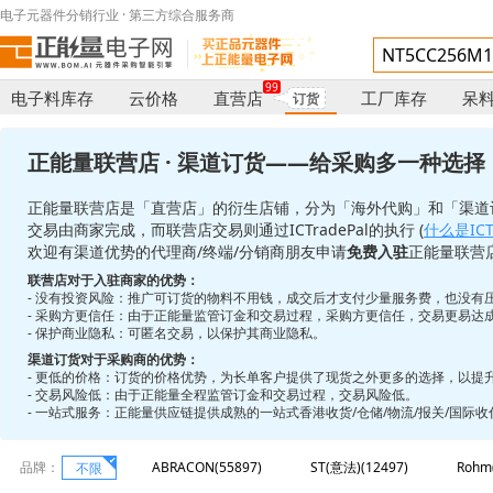
电子元器件分销行业 · 第三方综合服务商
99
电子料库存
云价格
直营店
工厂库存
呆
订货
正能量联营店 · 渠道订货——给采购多一种选择
正能量联营店是「直营店」的衍生店铺，分为「海外代购」和「渠道
交易由商家完成，而联营店交易则通过ICTradePal的执行 (
什么是ICTr
欢迎有渠道优势的代理商/终端/分销商朋友申请
免费入驻
正能量联营
联营店对于入驻商家的优势：
- 没有投资风险：推广可订货的物料不用钱，成交后才支付少量服务费，也没有
- 采购方更信任：由于正能量监管订金和交易过程，采购方更信任，交易更易达
- 保护商业隐私：可匿名交易，以保护其商业隐私。
渠道订货对于采购商的优势：
- 更低的价格：订货的价格优势，为长单客户提供了现货之外更多的选择，以提
- 交易风险低：由于正能量全程监管订金和交易过程，交易风险低。
- 一站式服务：正能量供应链提供成熟的一站式香港收货/仓储/物流/报关/国际
品牌：
ABRACON(55897)
ST(意法)(12497)
Rohm
不限