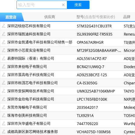
Ecliptek(507)
TOSHIBA(东芝)(400)
FMD(辉芒微)(286)
XLSEMI(芯龙)(185)
Renesas(瑞萨)(162)
TI(德州仪器)(1
供应商
型号
(点击型号搜索比价)
品牌
Mindmotion(灵动微)(72)
JST(日压)(70)
Cyntec(乾坤)(69
深圳迈锐创芯科技有限公司
STM32G431CBU3TR
ST(意
Infineon(英飞凌)(49)
Hisilicon(海思)(40)
Cachip(锦锐)(3
深圳市瑞凯迪科技有限公司
ISL99390FRZ-TR5935
Renes
SGMICRO(圣邦微)(34)
Cypress(赛普拉斯)(31)
Samwh
深圳市金凯通电子科技有限公司销售一部
OPA567AIRHGR
TI(德
Brightking(台湾君耀)(22)
MotorComm(裕太微)(22)
Na
深圳市小芯星实业有限公司
MT29F32G08ABAAAWP-ITZ:A
Micro
SILICON LABS(芯科)(20)
RUNIC(润石)(19)
Chiplntell
易赛特国际（香港）有限公司
ADL5561ACPZ-R7
ADI(
LOWPOWER(微源半导体)(14)
HED(华大电子)(13)
X-Po
深圳市来创电子有限公司
BCR421UW6Q-7
Diode
XILINX(赛灵思)(10)
Nuvoton(新唐)(9)
WALTER(华德)(9)
深圳市晨高电子科技有限公司
AD9253BCPZ-125
ADI(
SAMSUNG(三星)(7)
BERYL(绿宝石)(7)
ORIENTAL SEMI
深圳市桓茂芯电子科技有限公司
CA-IS3050G
Chipa
YXC(扬兴晶振)(5)
STE(松田)(5)
Geehy(珠海极海)(5)
深圳市壹探网络技术有限公司
UMK325AB7106KMHP
TAIYO
Wayon(上海维安)(3)
Maxlinear(迈凌)(3)
Qorvo(威讯联合
深圳市金欣电子科技有限公司
LPC1765FBD100K
NXP(
Chinamobile(中移物联网)(3)
BYD(比亚迪)(3)
HDSC(华
东莞市海畅电子有限公司
2035642017
Molex
fangtek(方泰)(2)
KINETIC(芯凯)(2)
Littelfuse(力特)(2)
珠海市创美科技有限公司
TLX9291A
TOSH
TXC(晶技)(2)
e2v technologies(2)
Astrodyne TDI Power
深圳市兴华盛电子有限公司
7447709220
Wurt
Joulwatt(杰华特)(2)
SOUTHCHIP(南芯)(2)
CXMT(长鑫存储
成都高新区新芯网络技术服务部
VCHA075D-100MS6
Cynte