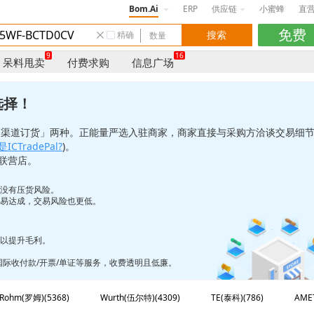
Bom.Ai
ERP
供应链
小蜜蜂
直
精确
9
16
呆料甩卖
付费求购
信息广场
选择！
「渠道订货」两种。正能量严选入驻商家，商家直接与采购方洽谈交易细
ICTradePal?
)。
联营店。
也没有压货风险。
更易达成，交易风险也更低。
，以提升毛利。
/国际收付款/开票/单证等服务，收费透明且低廉。
Rohm(罗姆)(5368)
Wurth(伍尔特)(4309)
TE(泰科)(786)
AME