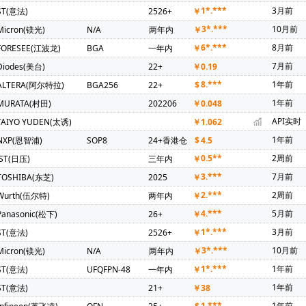
上海贝岭)(1)
Bourns(伯恩斯)(1)
COSMO(冠西)(1)
Chilisin(奇
1*.***
3月前
ST(意法)
2526+
￥
T(晶豪科)(1)
FM(复旦微)(1)
FTDI(飞特帝亚)(1)
Freescale(飞
3*.***
10月前
Micron(镁光)
N/A
两年内
￥
1)
MACOM(1)
MSTAR(晨星)(1)
Natlinear(南麟)(1)
PU
6*.***
8月前
FORESEE(江波龙)
BGA
一年内
￥
BLOX(优北罗)(1)
AMP NETCONNECT(1)
Power Dynamics Inc(1)
7月前
Diodes(美台)
22+
￥
0.19
K(台湾通泰)(1)
无锡紫光微(1)
Nsiway(纳芯威)(1)
xysemi(赛芯
8.***
1年前
ALTERA(阿尔特拉)
BGA256
22+
$
log(川土微)(1)
KIOXIA(铠侠)(1)
BRIGHTEK(弘凯光电)(1)
Magn
1年前
MURATA(村田)
202206
￥
0.048
国芯)(1)
HT(金誉)(1)
BOYA(博雅)(1)
BUSSMANN(巴斯曼)(1)
API实时
TAIYO YUDEN(太诱)
￥
1.062
1年前
NXP(恩智浦)
SOP8
24+香港仓
$
4.5
0.5**
2周前
JST(日压)
三年内
￥
3.***
7月前
TOSHIBA(东芝)
2025
￥
2.***
2周前
Wurth(伍尔特)
两年内
￥
4.***
5月前
Panasonic(松下)
26+
￥
1*.***
3月前
ST(意法)
2526+
￥
3*.***
10月前
Micron(镁光)
N/A
两年内
￥
1*.***
1年前
ST(意法)
UFQFPN-48
一年内
￥
1年前
ST(意法)
21+
￥
38
1.***
1年前