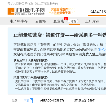
电子元器件分销行业 · 第三方综合服务商
51
电子料库存
云价格
直营店
工厂库存
订货
正能量联营店 · 渠道订货——给采购多一种
正能量联营店是「直营店」的衍生店铺，分为「海外代购」和
交易由商家完成，而联营店交易则通过ICTradePal的执行 (
什么是
欢迎有渠道优势的代理商/终端/分销商朋友申请
免费入驻
正能量
联营店对于入驻商家的优势：
- 没有投资风险：推广可订货的物料不用钱，成交后才支付少量服务费，
- 采购方更信任：由于正能量监管订金和交易过程，采购方更信任，交易
- 保护商业隐私：可匿名交易，以保护其商业隐私。
渠道订货对于采购商的优势：
- 更低的价格：订货的价格优势，为长单客户提供了现货之外更多的选择
- 交易风险低：由于正能量全程监管订金和交易过程，交易风险低。
- 一站式服务：正能量供应链提供成熟的一站式香港收货/仓储/物流/报关
品牌：
ABRACON(55897)
ST(意法)(12497)
不限