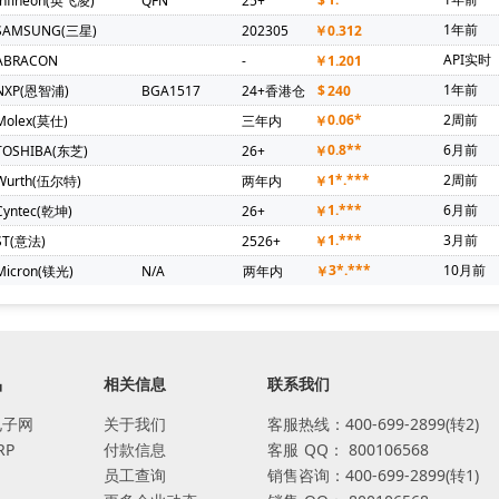
Infineon(英飞凌)
QFN
25+
$
1年前
SAMSUNG(三星)
202305
￥
0.312
API实时
ABRACON
-
￥
1.201
1年前
NXP(恩智浦)
BGA1517
24+香港仓
$
240
0.06*
2周前
Molex(莫仕)
三年内
￥
0.8**
6月前
TOSHIBA(东芝)
26+
￥
1*.***
2周前
Wurth(伍尔特)
两年内
￥
1.***
6月前
Cyntec(乾坤)
26+
￥
1.***
3月前
ST(意法)
2526+
￥
3*.***
10月前
Micron(镁光)
N/A
两年内
￥
品
相关信息
联系我们
电子网
关于我们
客服热线：400-699-2899(转2)
RP
付款信息
客服
QQ：
800106568
员工查询
销售咨询：400-699-2899(转1)