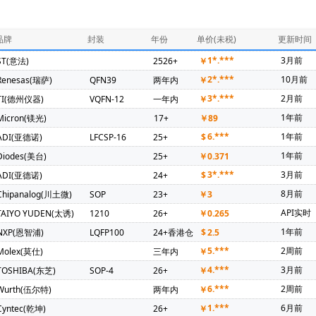
286)
ADI(亚德诺)(246)
PUYA(普冉)(241)
NXP(恩智浦)(231)
器)(126)
Mercury Electronic Ind Co Ltd(94)
Diodes(美台)(92)
品牌
封装
年份
单价(未税)
更新时间
坤)(69)
TDK(东电化)(67)
Maxim(美信)(57)
SIT(芯力特)(55)
1*.***
3月前
ST(意法)
2526+
￥
锦锐)(36)
Amphenol(安费诺)(35)
Microchip(微芯)(35)
OMRO
2*.***
10月前
Renesas(瑞萨)
QFN39
两年内
￥
amwha(三和电容器)(31)
KEMET(基美)(30)
HONGFA(宏发)(26)
3*.***
2月前
TI(德州仪器)
VQFN-12
一年内
￥
Nations(国民技术)(21)
Broadcom(博通)(20)
DIPTRONICS(圜达)(2
1年前
Micron(镁光)
17+
￥
89
ntelli(启英泰伦)(19)
3PEAK(思瑞浦)(18)
Hirose(广濑电机)(17)
6.***
1年前
ADI(亚德诺)
LFCSP-16
25+
$
X-Powers(芯智汇)(13)
Vishay(威世)(12)
TKD(泰晶)(12)
Ruic
1年前
Diodes(美台)
25+
￥
0.371
德)(9)
TGD(台湾固锝)(9)
GD(兆易创新)(8)
SINEDEVICE(宇宏微
3*.***
3月前
ADI(亚德诺)
24+
$
 SEMI(东微)(7)
MAN YUE(万裕科技)(6)
Samtec(5)
TAIYO YU
8月前
Chipanalog(川土微)
SOP
23+
￥
3
5)
ALTERA(阿尔特拉)(4)
FUJI(富士电机)(4)
Novosense(纳芯微)
API实时
TAIYO YUDEN(太诱)
1210
26+
￥
0.265
威讯联合)(3)
RICHTEK(台湾立锜)(3)
SEMIKRON(赛米控)(3)
TO
1年前
NXP(恩智浦)
LQFP100
24+香港仓
$
2.5
SC(华大半导体)(3)
ALLEGRO(美国埃戈罗)(2)
CHIPLINK(芯联)(2)
5.***
2周前
Molex(莫仕)
三年内
￥
)(2)
MORNSUN(金升阳)(2)
Maxscend(卓胜微)(2)
MPS(美国芯
4.***
3月前
TOSHIBA(东芝)
SOP-4
26+
￥
Power Supplies & EMI Filters(2)
FH(风华)(2)
Nexperia(安世)(2)
6.***
2周前
Wurth(伍尔特)
两年内
￥
长鑫存储)(2)
NISSHINBO(2)
SCT(芯洲科技)(2)
AzureWave(海
1.***
6月前
Cyntec(乾坤)
26+
￥