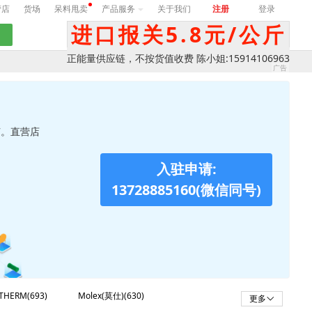
营店
货场
呆料甩卖
产品服务
关于我们
注册
登录
进口报关5.8元/公斤
正能量供应链，不按货值收费 陈小姐:15914106963
节。直营店
入驻申请:
13728885160(微信同号)
THERM(693)
Molex(莫仕)(630)
更多