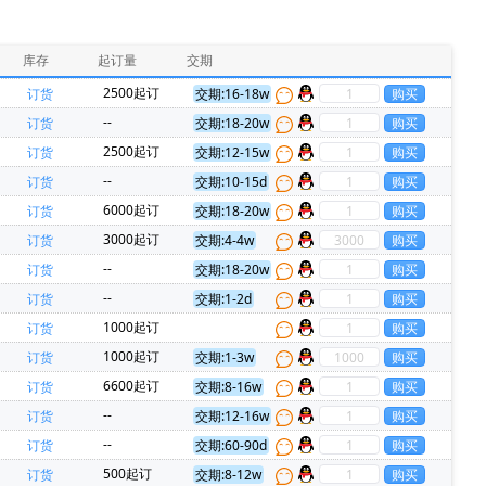
HARTING(浩亭)(229)
MURATA(村田)(229)
PADAUK(应广)(86)
INJOINIC(英集芯)(80)
库存
起订量
交期
RockChip(瑞芯微)(54)
Allwinner(全志)(51)
2500起订
订货
交期:16-18w
N(欧姆龙)(35)
XHSC(小华)(35)
--
订货
交期:18-20w
Everspin Technologies(23)
ON(安森美)(22)
2500起订
订货
交期:12-15w
0)
Panasonic(松下)(20)
--
订货
交期:10-15d
Micron(镁光)(17)
Harwin(14)
6000起订
订货
交期:18-20w
hips(锐骏半导体)(11)
FORESEE(江波龙)(11)
3000起订
订货
交期:4-4w
)(8)
MARVELL(迈威)(7)
REALTEK(瑞昱)(7)
--
订货
交期:18-20w
DEN(太诱)(5)
TDK-Lambda(5)
--
订货
交期:1-2d
(4)
Zbit(恒烁)(4)
AVX(京瓷)(3)
1000起订
订货
REX(特瑞仕)(3)
SMC(桑德斯)(3)
HK(航顺)(3)
1000起订
订货
交期:1-3w
Dialog Semiconductor GmbH(2)
ECS Inc(2)
6600起订
订货
交期:8-16w
源)(2)
MCC(美微科)(2)
Nvidia(英伟达)(2)
--
订货
交期:12-16w
RUIMENG(瑞盟)(2)
Firstohm(台湾第一电阻)(2)
--
订货
交期:60-90d
华)(1)
ALPS(阿尔卑斯)(1)
AMS(艾迈斯)(1)
500起订
订货
交期:8-12w