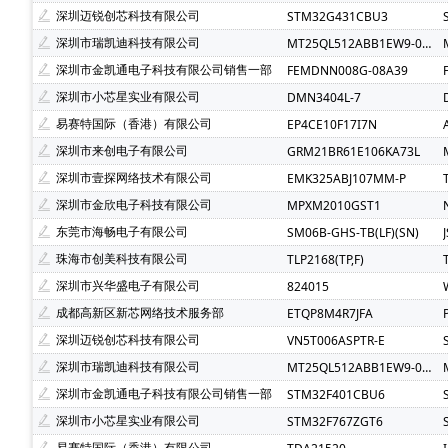
Atmel(爱特梅尔)(1)
Avago(安华高)(1)
BELLING(
深圳迈锐创芯科技有限公司
STM32G431CBU3
C&K Components(1)
Everest-semi(顺芯)(1)
ESM
深圳市瑞凯迪科技有限公司
MT25QL512ABB1EW9-0SIT
INTEL(英特尔)(1)
IXYS(艾赛斯)(1)
Lattice(莱迪斯)(
深圳市金凯通电子科技有限公司销售一部
FEMDNN008G-08A39
PULSE ELECTRONICS(1)
Rubycon(红宝石)(1)
U-
深圳市小芯星实业有限公司
DMN3404L-7
SOC(赛元微)(1)
Createk Micro(达晶微)(1)
TONTE
易赛特国际（香港）有限公司
EP4CE10F17I7N
Anlogic(安路科技)(1)
HEXIN(禾芯微)(1)
Chipana
深圳市来创电子有限公司
GRM21BR61E106KA73L
SHOU HAN(首韩)(1)
RYCHiP(蕊源)(1)
Unilc(紫光
深圳市壹探网络技术有限公司
EMK325ABJ107MM-P
深圳市金欣电子科技有限公司
MPXM2010GST1
东莞市海畅电子有限公司
SM06B-GHS-TB(LF)(SN)
珠海市创美科技有限公司
TLP2168(TP,F)
深圳市兴华盛电子有限公司
824015
成都高新区新芯网络技术服务部
ETQP8M4R7JFA
深圳迈锐创芯科技有限公司
VN5T006ASPTR-E
深圳市瑞凯迪科技有限公司
MT25QL512ABB1EW9-0SIT
深圳市金凯通电子科技有限公司销售一部
STM32F401CBU6
深圳市小芯星实业有限公司
STM32F767ZGT6
易赛特国际（香港）有限公司