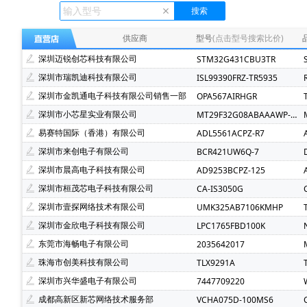
Ecliptek(507)
TOSHIBA(东芝)(400)
FMD(辉芒微)(
XLSEMI(芯龙)(185)
Renesas(瑞萨)(162)
TI(德州仪
供应商
型号
(点击型号搜索比价)
Mindmotion(灵动微)(72)
JST(日压)(70)
Cyntec(乾
深圳迈锐创芯科技有限公司
STM32G431CBU3TR
Infineon(英飞凌)(49)
Hisilicon(海思)(40)
Cachip(
深圳市瑞凯迪科技有限公司
ISL99390FRZ-TR5935
SGMICRO(圣邦微)(34)
Cypress(赛普拉斯)(31)
S
深圳市金凯通电子科技有限公司销售一部
OPA567AIRHGR
Brightking(台湾君耀)(22)
MotorComm(裕太微)(22)
深圳市小芯星实业有限公司
MT29F32G08ABAAAWP-ITZ:A
SILICON LABS(芯科)(20)
RUNIC(润石)(19)
Chipl
易赛特国际（香港）有限公司
ADL5561ACPZ-R7
LOWPOWER(微源半导体)(14)
HED(华大电子)(13)
深圳市来创电子有限公司
BCR421UW6Q-7
XILINX(赛灵思)(10)
Nuvoton(新唐)(9)
WALTER(华
深圳市晨高电子科技有限公司
AD9253BCPZ-125
SAMSUNG(三星)(7)
BERYL(绿宝石)(7)
ORIENTAL
深圳市桓茂芯电子科技有限公司
CA-IS3050G
YXC(扬兴晶振)(5)
STE(松田)(5)
Geehy(珠海极海)(
深圳市壹探网络技术有限公司
UMK325AB7106KMHP
Wayon(上海维安)(3)
Maxlinear(迈凌)(3)
Qorvo(
深圳市金欣电子科技有限公司
LPC1765FBD100K
Chinamobile(中移物联网)(3)
BYD(比亚迪)(3)
HD
东莞市海畅电子有限公司
2035642017
fangtek(方泰)(2)
KINETIC(芯凯)(2)
Littelfuse(力特
珠海市创美科技有限公司
TLX9291A
TXC(晶技)(2)
e2v technologies(2)
Astrodyne TDI 
深圳市兴华盛电子有限公司
7447709220
Joulwatt(杰华特)(2)
SOUTHCHIP(南芯)(2)
CXMT(
成都高新区新芯网络技术服务部
VCHA075D-100MS6