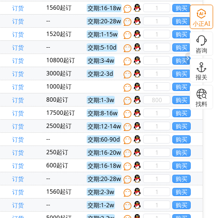
力新)(1)
CAVIUM INC(1)
CREE(科锐)(1)
1560起订
订货
交期:16-18w
思卡尔)(1)
IR(国际整流器)(1)
--
订货
交期:20-28w
小正AI
I Audio(1)
Phoenix(菲尼克斯)(1)
1520起订
订货
交期:1-15w
CommScope Inc(1)
3L COILS(台湾三礼)(1)
--
订货
交期:5-10d
咨询
微)(1)
TEAPO(智宝)(1)
10800起订
订货
交期:3-4w
 Tek(麦歌恩)(1)
TMI(拓尔微)(1)
3000起订
订货
交期:2-3d
报关
1000起订
订货
800起订
订货
交期:1-3w
找料
17500起订
订货
交期:8-16w
2500起订
订货
交期:12-14w
--
订货
交期:60-90d
250起订
订货
交期:16-20w
600起订
订货
交期:16-18w
--
订货
交期:20-28w
1560起订
订货
交期:2-3w
--
订货
交期:1-2w
5000起订