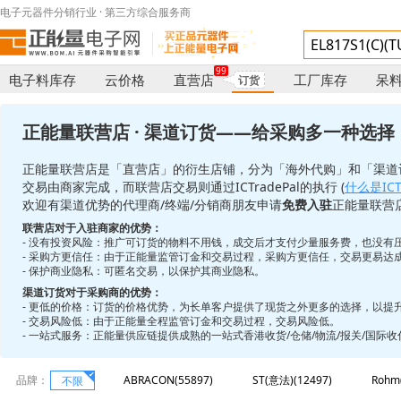
电子元器件分销行业 · 第三方综合服务商
99
电子料库存
云价格
直营店
工厂库存
呆
订货
正能量联营店 · 渠道订货——给采购多一种选择
正能量联营店是「直营店」的衍生店铺，分为「海外代购」和「渠道
交易由商家完成，而联营店交易则通过ICTradePal的执行 (
什么是ICTr
欢迎有渠道优势的代理商/终端/分销商朋友申请
免费入驻
正能量联营
联营店对于入驻商家的优势：
- 没有投资风险：推广可订货的物料不用钱，成交后才支付少量服务费，也没有
- 采购方更信任：由于正能量监管订金和交易过程，采购方更信任，交易更易达
- 保护商业隐私：可匿名交易，以保护其商业隐私。
渠道订货对于采购商的优势：
- 更低的价格：订货的价格优势，为长单客户提供了现货之外更多的选择，以提
- 交易风险低：由于正能量全程监管订金和交易过程，交易风险低。
- 一站式服务：正能量供应链提供成熟的一站式香港收货/仓储/物流/报关/国际
品牌：
ABRACON(55897)
ST(意法)(12497)
Rohm
不限