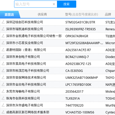
Ecliptek(507)
TOSHIBA(东芝)(400)
FMD(辉芒微)(286)
XLSEMI(芯龙)(185)
Renesas(瑞萨)(162)
TI(德州仪器)(1
供应商
型号
(点击型号搜索比价)
品牌
Mindmotion(灵动微)(72)
JST(日压)(70)
Cyntec(乾坤)(69
深圳迈锐创芯科技有限公司
STM32G431CBU3TR
ST(意
Infineon(英飞凌)(49)
Hisilicon(海思)(40)
Cachip(锦锐)(3
深圳市瑞凯迪科技有限公司
ISL99390FRZ-TR5935
Renes
SGMICRO(圣邦微)(34)
Cypress(赛普拉斯)(31)
Samwh
深圳市金凯通电子科技有限公司销售一部
OPA567AIRHGR
TI(德
Brightking(台湾君耀)(22)
MotorComm(裕太微)(22)
Na
深圳市小芯星实业有限公司
MT29F32G08ABAAAWP-ITZ:A
Micro
SILICON LABS(芯科)(20)
RUNIC(润石)(19)
Chiplntell
易赛特国际（香港）有限公司
ADL5561ACPZ-R7
ADI(
LOWPOWER(微源半导体)(14)
HED(华大电子)(13)
X-Po
深圳市来创电子有限公司
BCR421UW6Q-7
Diode
XILINX(赛灵思)(10)
Nuvoton(新唐)(9)
WALTER(华德)(9)
深圳市晨高电子科技有限公司
AD9253BCPZ-125
ADI(
SAMSUNG(三星)(7)
BERYL(绿宝石)(7)
ORIENTAL SEMI
深圳市桓茂芯电子科技有限公司
CA-IS3050G
Chipa
YXC(扬兴晶振)(5)
STE(松田)(5)
Geehy(珠海极海)(5)
深圳市壹探网络技术有限公司
UMK325AB7106KMHP
TAIYO
Wayon(上海维安)(3)
Maxlinear(迈凌)(3)
Qorvo(威讯联合
深圳市金欣电子科技有限公司
LPC1765FBD100K
NXP(
Chinamobile(中移物联网)(3)
BYD(比亚迪)(3)
HDSC(华
东莞市海畅电子有限公司
2035642017
Molex
fangtek(方泰)(2)
KINETIC(芯凯)(2)
Littelfuse(力特)(2)
珠海市创美科技有限公司
TLX9291A
TOSH
TXC(晶技)(2)
e2v technologies(2)
Astrodyne TDI Power
深圳市兴华盛电子有限公司
7447709220
Wurt
Joulwatt(杰华特)(2)
SOUTHCHIP(南芯)(2)
CXMT(长鑫存储
成都高新区新芯网络技术服务部
VCHA075D-100MS6
Cynte