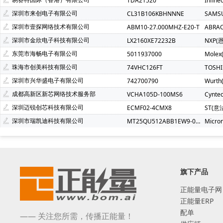
TDA21520
Infin
深圳市来创电子有限公司
CL31B106KBHNNNE
SAMS
深圳市壹探网络技术有限公司
ABM10-27.000MHZ-E20-T
ABRA
深圳市金欣电子科技有限公司
LX2160XE72232B
NXP(
东莞市海畅电子有限公司
5011937000
Molex
珠海市创美科技有限公司
74VHC126FT
TOSH
深圳市兴华盛电子有限公司
742700790
Wurt
成都高新区新芯网络技术服务部
VCHA105D-100MS6
Cynte
深圳迈锐创芯科技有限公司
ECMF02-4CMX8
ST(意
深圳市瑞凯迪科技有限公司
MT25QU512ABB1EW9-0SIT
Micro
旗下产品
正能量电子网
正能量ERP
配单
—— 关注您所需，传播正能量！