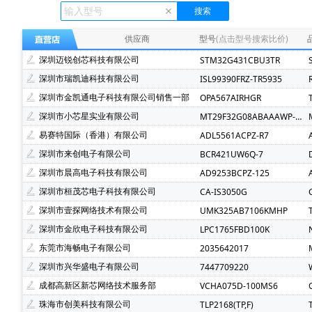
Ecliptek(507)
TOSHIBA(东芝)(400)
FMD(辉芒微)(
XLSEMI(芯龙)(185)
Renesas(瑞萨)(162)
TI(德州仪
供应商
型号
(点击型号搜索比价)
Mindmotion(灵动微)(71)
JST(日压)(70)
Cyntec(乾
深圳迈锐创芯科技有限公司
STM32G431CBU3TR
Infineon(英飞凌)(49)
Hisilicon(海思)(40)
Cachip(
深圳市瑞凯迪科技有限公司
ISL99390FRZ-TR5935
SGMICRO(圣邦微)(32)
Cypress(赛普拉斯)(31)
S
深圳市金凯通电子科技有限公司销售一部
OPA567AIRHGR
Brightking(台湾君耀)(22)
MotorComm(裕太微)(21)
深圳市小芯星实业有限公司
MT29F32G08ABAAAWP-ITZ:A
SILICON LABS(芯科)(20)
RUNIC(润石)(19)
Chipl
易赛特国际（香港）有限公司
ADL5561ACPZ-R7
LOWPOWER(微源半导体)(14)
HED(华大电子)(13)
深圳市来创电子有限公司
BCR421UW6Q-7
XILINX(赛灵思)(10)
Nuvoton(新唐)(9)
WALTER(华
深圳市晨高电子科技有限公司
AD9253BCPZ-125
SAMSUNG(三星)(7)
BERYL(绿宝石)(7)
GD(兆易创新
深圳市桓茂芯电子科技有限公司
CA-IS3050G
TDK-Lambda(5)
YXC(扬兴晶振)(5)
STE(松田)(5)
深圳市壹探网络技术有限公司
UMK325AB7106KMHP
AVX(京瓷)(3)
Wayon(上海维安)(3)
Maxlinear(迈凌
深圳市金欣电子科技有限公司
LPC1765FBD100K
SMC(桑德斯)(3)
HK(航顺)(3)
Chinamobile(中移物
东莞市海畅电子有限公司
2035642017
Dialog Semiconductor GmbH(2)
ECS Inc(2)
fang
深圳市兴华盛电子有限公司
7447709220
MPS(美国芯源)(2)
MCC(美微科)(2)
Nvidia(英伟达)
成都高新区新芯网络技术服务部
VCHA075D-100MS6
Nexperia(安世)(2)
RUIMENG(瑞盟)(2)
Firstoh
珠海市创美科技有限公司
TLP2168(TP,F)