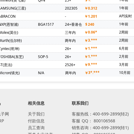
Infineon(英飞凌)
QFN
25+
$
1年前
SAMSUNG(三星)
202305
￥
0.312
API实时
ABRACON
-
￥
1.201
1年前
NXP(恩智浦)
BGA1517
24+香港仓
$
240
0.06*
2周前
Molex(莫仕)
三年内
￥
3.***
2周前
Wurth(伍尔特)
两年内
￥
1.***
6月前
Cyntec(乾坤)
26+
￥
1.***
2月前
TOSHIBA(东芝)
SOP-5
26+
￥
9.***
3月前
ST(意法)
2526+
￥
3*.***
10月前
Micron(镁光)
N/A
两年内
￥
品
相关信息
联系我们
电子网
关于我们
客服热线：400-699-2899(转2)
RP
付款信息
客服
QQ：
800106568
员工查询
销售咨询：400-699-2899(转1)