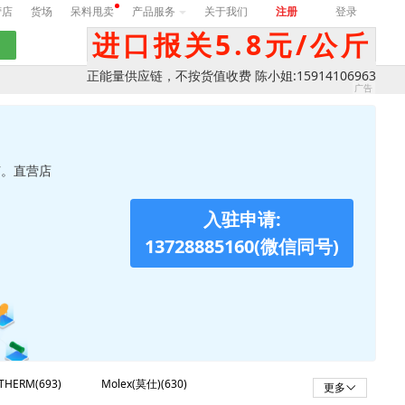
营店
货场
呆料甩卖
产品服务
关于我们
注册
登录
进口报关5.8元/公斤
正能量供应链，不按货值收费 陈小姐:15914106963
节。直营店
入驻申请:
13728885160(微信同号)
THERM(693)
Molex(莫仕)(630)
更多