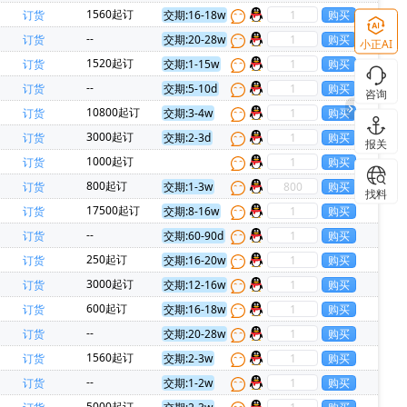
1)
BELLING(上海贝岭)(1)
1560起订
订货
交期:16-18w
Everest-semi(顺芯)(1)
ESMT(晶豪科)(1)
--
订货
交期:20-28w
小正AI
Lattice(莱迪斯)(1)
MACOM(1)
1520起订
订货
交期:1-15w
石)(1)
U-BLOX(优北罗)(1)
--
订货
交期:5-10d
咨询
eatek Micro(达晶微)(1)
TONTEK(台湾通泰)(1)
10800起订
订货
交期:3-4w
Chipanalog(川土微)(1)
KIOXIA(铠侠)(1)
3000起订
订货
交期:2-3d
报关
光国芯)(1)
HT(金誉)(1)
BOYA(博雅)(1)
1000起订
订货
800起订
订货
交期:1-3w
找料
17500起订
订货
交期:8-16w
--
订货
交期:60-90d
250起订
订货
交期:16-20w
3000起订
订货
交期:12-16w
600起订
订货
交期:16-18w
--
订货
交期:20-28w
1560起订
订货
交期:2-3w
--
订货
交期:1-2w
5000起订