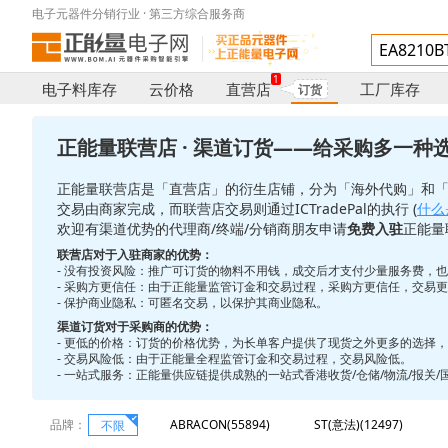
电子元器件分销行业 · 第三方综合服务商
1
电子料库存
云价格
直营店
工厂库存
订货
正能量联营店 · 渠道订货——给采购多一种
正能量联营店是「直营店」的衍生店铺，分为「海外代购」和
交易由商家完成，而联营店交易则通过ICTradePal的执行 (
什么是
欢迎有渠道优势的代理商/终端/分销商朋友申请
免费入驻
正能量
联营店对于入驻商家的优势：
- 没有投资风险：推广可订货的物料不用钱，成交后才支付少量服务费，
- 采购方更信任：由于正能量监管订金和交易过程，采购方更信任，交易
- 保护商业隐私：可匿名交易，以保护其商业隐私。
渠道订货对于采购商的优势：
- 更低的价格：订货的价格优势，为长单客户提供了现货之外更多的选择
- 交易风险低：由于正能量全程监管订金和交易过程，交易风险低。
- 一站式服务：正能量供应链提供成熟的一站式香港收货/仓储/物流/报关
品牌：
ABRACON(55894)
ST(意法)(12497)
不限