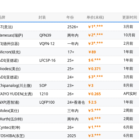
286)
ADI(亚德诺)(246)
PUYA(普冉)(241)
NXP(恩智浦)(231)
器)(124)
Mercury Electronic Ind Co Ltd(94)
Diodes(美台)(92)
品牌
封装
年份
单价(未税)
更新时间
坤)(69)
TDK(东电化)(67)
Maxim(美信)(57)
SIT(芯力特)(54)
1*.***
3月前
ST(意法)
2526+
￥
锦锐)(36)
Amphenol(安费诺)(35)
Microchip(微芯)(35)
OMRO
2*.***
10月前
Renesas(瑞萨)
QFN39
两年内
￥
amwha(三和电容器)(31)
KEMET(基美)(30)
HONGFA(宏发)(26)
3*.***
2月前
TI(德州仪器)
VQFN-12
一年内
￥
Nations(国民技术)(21)
Broadcom(博通)(20)
DIPTRONICS(圜达)(2
1年前
Micron(镁光)
17+
￥
89
ntelli(启英泰伦)(19)
3PEAK(思瑞浦)(18)
Hirose(广濑电机)(17)
6.***
1年前
ADI(亚德诺)
LFCSP-16
25+
$
X-Powers(芯智汇)(13)
Vishay(威世)(12)
TKD(泰晶)(12)
Ruic
1年前
Diodes(美台)
25+
￥
0.371
德)(9)
TGD(台湾固锝)(9)
SINEDEVICE(宇宏微)(8)
MARVELL(
3*.***
3月前
ADI(亚德诺)
24+
$
)(7)
ORIENTAL SEMI(东微)(7)
MAN YUE(万裕科技)(6)
Samt
8月前
Chipanalog(川土微)
SOP
23+
￥
3
Geehy(珠海极海)(5)
ALTERA(阿尔特拉)(4)
FUJI(富士电机)(4)
API实时
TAIYO YUDEN(太诱)
1210
26+
￥
0.265
)(3)
Qorvo(威讯联合)(3)
RICHTEK(台湾立锜)(3)
SEMIKRON(
1年前
NXP(恩智浦)
LQFP100
24+香港仓
$
2.5
联网)(3)
BYD(比亚迪)(3)
HDSC(华大半导体)(3)
ALLEGRO(美
5.***
2周前
Molex(莫仕)
三年内
￥
tek(方泰)(2)
KINETIC(芯凯)(2)
Littelfuse(力特)(2)
MORNSUN
6.***
2周前
Wurth(伍尔特)
两年内
￥
(2)
TXC(晶技)(2)
e2v technologies(2)
Astrodyne TDI Power S
1.***
6月前
Cyntec(乾坤)
26+
￥
m(台湾第一电阻)(2)
Joulwatt(杰华特)(2)
SOUTHCHIP(南芯)(2)
C
3.***
6月前
TOSHIBA(东芝)
2025
￥