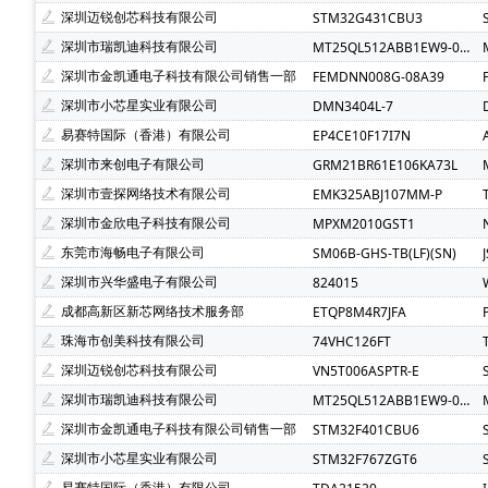
SCT(芯洲科技)(2)
AzureWave(海华)(1)
ALPS(阿尔
深圳迈锐创芯科技有限公司
STM32G431CBU3
Bourns(伯恩斯)(1)
COSMO(冠西)(1)
Chilisin(奇力
深圳市瑞凯迪科技有限公司
MT25QL512ABB1EW9-0SIT
FM(复旦微)(1)
FTDI(飞特帝亚)(1)
Freescale(飞思
深圳市金凯通电子科技有限公司销售一部
FEMDNN008G-08A39
MSTAR(晨星)(1)
Natlinear(南麟)(1)
PUI Audio(1)
深圳市小芯星实业有限公司
DMN3404L-7
AMP NETCONNECT(1)
Power Dynamics Inc(1)
C
易赛特国际（香港）有限公司
EP4CE10F17I7N
无锡紫光微(1)
Nsiway(纳芯威)(1)
xysemi(赛芯微)(
深圳市来创电子有限公司
GRM21BR61E106KA73L
BRIGHTEK(弘凯光电)(1)
Magn Tek(麦歌恩)(1)
TM
深圳市壹探网络技术有限公司
EMK325ABJ107MM-P
BUSSMANN(巴斯曼)(1)
深圳市金欣电子科技有限公司
MPXM2010GST1
东莞市海畅电子有限公司
SM06B-GHS-TB(LF)(SN)
深圳市兴华盛电子有限公司
824015
成都高新区新芯网络技术服务部
ETQP8M4R7JFA
珠海市创美科技有限公司
74VHC126FT
深圳迈锐创芯科技有限公司
VN5T006ASPTR-E
深圳市瑞凯迪科技有限公司
MT25QL512ABB1EW9-0SIT
深圳市金凯通电子科技有限公司销售一部
STM32F401CBU6
深圳市小芯星实业有限公司
STM32F767ZGT6
易赛特国际（香港）有限公司