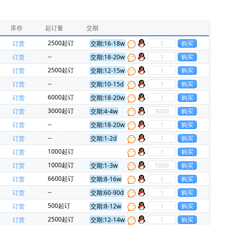
HARTING(浩亭)(229)
MURATA(村田)(229)
PADAUK(应广)(86)
INJOINIC(英集芯)(80)
库存
起订量
交期
RockChip(瑞芯微)(52)
Allwinner(全志)(51)
2500起订
订货
交期:16-18w
N(欧姆龙)(35)
XHSC(小华)(35)
--
订货
交期:18-20w
Everspin Technologies(23)
ON(安森美)(22)
2500起订
订货
交期:12-15w
0)
Panasonic(松下)(20)
--
订货
交期:10-15d
Micron(镁光)(17)
Harwin(14)
6000起订
订货
交期:18-20w
hips(锐骏半导体)(11)
FORESEE(江波龙)(11)
3000起订
订货
交期:4-4w
迈威)(7)
REALTEK(瑞昱)(7)
--
订货
交期:18-20w
ec(5)
TAIYO YUDEN(太诱)(5)
--
订货
交期:1-2d
Novosense(纳芯微)(4)
Zbit(恒烁)(4)
1000起订
订货
赛米控)(3)
TOREX(特瑞仕)(3)
1000起订
订货
交期:1-3w
国埃戈罗)(2)
CHIPLINK(芯联)(2)
6600起订
订货
交期:8-16w
(金升阳)(2)
Maxscend(卓胜微)(2)
--
订货
交期:60-90d
upplies & EMI Filters(2)
FH(风华)(2)
500起订
订货
交期:8-12w
XMT(长鑫存储)(2)
NISSHINBO(2)
2500起订
订货
交期:12-14w