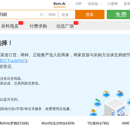
Bom.Ai
ERP
供应链
小蜜蜂
直
精确
12
13
呆料甩卖
付费求购
信息广场
选择！
「渠道订货」两种。正能量严选入驻商家，商家直接与采购方洽谈交易细
ICTradePal?
)。
联营店。
也没有压货风险。
更易达成，交易风险也更低。
，以提升毛利。
/国际收付款/开票/单证等服务，收费透明且低廉。
Rohm(罗姆)(5368)
Wurth(伍尔特)(4309)
TE(泰科)(786)
AME