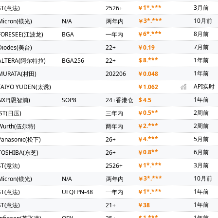
卑斯)(1)
AMS(艾迈斯)(1)
Atmel(爱特梅尔)(1)
Avago(安华高)(
1*.***
3月前
ST(意法)
2526+
￥
新)(1)
CAVIUM INC(1)
CREE(科锐)(1)
C&K Components(1)
3*.***
10月前
Micron(镁光)
N/A
两年内
￥
卡尔)(1)
IR(国际整流器)(1)
INTEL(英特尔)(1)
IXYS(艾赛斯)(1)
6*.***
8月前
FORESEE(江波龙)
BGA
一年内
￥
Phoenix(菲尼克斯)(1)
PULSE ELECTRONICS(1)
Rubycon(红宝
7月前
Diodes(美台)
22+
￥
0.19
ommScope Inc(1)
3L COILS(台湾三礼)(1)
SOC(赛元微)(1)
Cr
8.***
1年前
ALTERA(阿尔特拉)
BGA256
22+
$
1)
TEAPO(智宝)(1)
Anlogic(安路科技)(1)
HEXIN(禾芯微)(1)
1年前
MURATA(村田)
202206
￥
0.048
I(拓尔微)(1)
SHOU HAN(首韩)(1)
RYCHiP(蕊源)(1)
Unilc(紫
API实时
TAIYO YUDEN(太诱)
￥
1.062
1年前
NXP(恩智浦)
SOP8
24+香港仓
$
4.5
0.5**
2周前
JST(日压)
三年内
￥
2.***
2周前
Wurth(伍尔特)
两年内
￥
4.***
5月前
Panasonic(松下)
26+
￥
0.8**
6月前
TOSHIBA(东芝)
26+
￥
1*.***
3月前
ST(意法)
2526+
￥
3*.***
10月前
Micron(镁光)
N/A
两年内
￥
1*.***
1年前
ST(意法)
UFQFPN-48
一年内
￥
1年前
ST(意法)
21+
￥
38
1.***
1年前