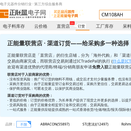
电子元器件分销行业 · 第三方综合服务商
66
电子料库存
云价格
直营店
工厂库存
呆
订货
正能量联营店 · 渠道订货——给采购多一种选择
正能量联营店是「直营店」的衍生店铺，分为「海外代购」和「渠道
交易由商家完成，而联营店交易则通过ICTradePal的执行 (
什么是ICTr
欢迎有渠道优势的代理商/终端/分销商朋友申请
免费入驻
正能量联营
联营店对于入驻商家的优势：
- 没有投资风险：推广可订货的物料不用钱，成交后才支付少量服务费，也没有
- 采购方更信任：由于正能量监管订金和交易过程，采购方更信任，交易更易达
- 保护商业隐私：可匿名交易，以保护其商业隐私。
渠道订货对于采购商的优势：
- 更低的价格：订货的价格优势，为长单客户提供了现货之外更多的选择，以提
- 交易风险低：由于正能量全程监管订金和交易过程，交易风险低。
- 一站式服务：正能量供应链提供成熟的一站式香港收货/仓储/物流/报关/国际
品牌：
ABRACON(55897)
ST(意法)(12497)
Rohm
不限