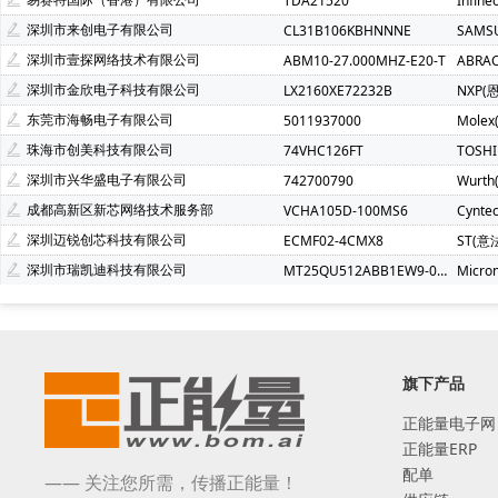
TDA21520
Infin
深圳市来创电子有限公司
CL31B106KBHNNNE
SAMS
深圳市壹探网络技术有限公司
ABM10-27.000MHZ-E20-T
ABRA
深圳市金欣电子科技有限公司
LX2160XE72232B
NXP(
东莞市海畅电子有限公司
5011937000
Molex
珠海市创美科技有限公司
74VHC126FT
TOSH
深圳市兴华盛电子有限公司
742700790
Wurt
成都高新区新芯网络技术服务部
VCHA105D-100MS6
Cynte
深圳迈锐创芯科技有限公司
ECMF02-4CMX8
ST(意
深圳市瑞凯迪科技有限公司
MT25QU512ABB1EW9-0SIT
Micro
旗下产品
正能量电子网
正能量ERP
配单
—— 关注您所需，传播正能量！