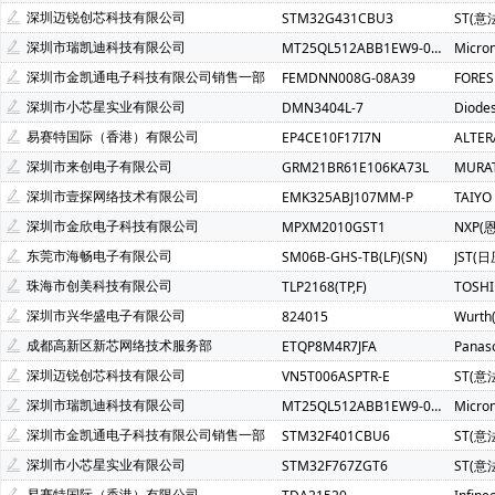
Atmel(爱特梅尔)(1)
Avago(安华高)(1)
BELLING(上海贝岭
深圳迈锐创芯科技有限公司
STM32G431CBU3
ST(意
C&K Components(1)
Everest-semi(顺芯)(1)
ESMT(晶豪
深圳市瑞凯迪科技有限公司
MT25QL512ABB1EW9-0SIT
Micro
INTEL(英特尔)(1)
IXYS(艾赛斯)(1)
Lattice(莱迪斯)(1)
深圳市金凯通电子科技有限公司销售一部
FEMDNN008G-08A39
FORE
PULSE ELECTRONICS(1)
Rubycon(红宝石)(1)
U-BLOX(
深圳市小芯星实业有限公司
DMN3404L-7
Diode
SOC(赛元微)(1)
Createk Micro(达晶微)(1)
TONTEK(台湾
易赛特国际（香港）有限公司
EP4CE10F17I7N
ALTE
Anlogic(安路科技)(1)
HEXIN(禾芯微)(1)
Chipanalog(川
深圳市来创电子有限公司
GRM21BR61E106KA73L
MURA
SHOU HAN(首韩)(1)
RYCHiP(蕊源)(1)
Unilc(紫光国芯)(1
深圳市壹探网络技术有限公司
EMK325ABJ107MM-P
TAIYO
深圳市金欣电子科技有限公司
MPXM2010GST1
NXP(
东莞市海畅电子有限公司
SM06B-GHS-TB(LF)(SN)
JST(日
珠海市创美科技有限公司
TLP2168(TP,F)
TOSH
深圳市兴华盛电子有限公司
824015
Wurt
成都高新区新芯网络技术服务部
ETQP8M4R7JFA
Panas
深圳迈锐创芯科技有限公司
VN5T006ASPTR-E
ST(意
深圳市瑞凯迪科技有限公司
MT25QL512ABB1EW9-0SIT
Micro
深圳市金凯通电子科技有限公司销售一部
STM32F401CBU6
ST(意
深圳市小芯星实业有限公司
STM32F767ZGT6
ST(意
易赛特国际（香港）有限公司