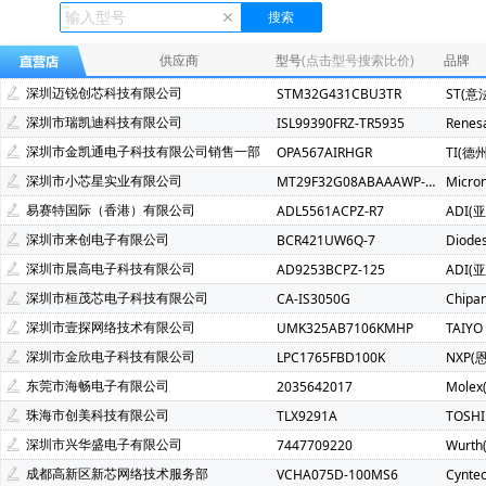
Ecliptek(507)
TOSHIBA(东芝)(400)
FMD(辉芒微)(286)
XLSEMI(芯龙)(185)
Renesas(瑞萨)(162)
TI(德州仪器)(1
供应商
型号
(点击型号搜索比价)
品牌
Mindmotion(灵动微)(72)
JST(日压)(70)
Cyntec(乾坤)(69
深圳迈锐创芯科技有限公司
STM32G431CBU3TR
ST(意
Infineon(英飞凌)(49)
Hisilicon(海思)(40)
Cachip(锦锐)(3
深圳市瑞凯迪科技有限公司
ISL99390FRZ-TR5935
Renes
SGMICRO(圣邦微)(34)
Cypress(赛普拉斯)(31)
Samwh
深圳市金凯通电子科技有限公司销售一部
OPA567AIRHGR
TI(德
Brightking(台湾君耀)(22)
MotorComm(裕太微)(22)
Na
深圳市小芯星实业有限公司
MT29F32G08ABAAAWP-ITZ:A
Micro
SILICON LABS(芯科)(20)
RUNIC(润石)(19)
Chiplntell
易赛特国际（香港）有限公司
ADL5561ACPZ-R7
ADI(
LOWPOWER(微源半导体)(14)
HED(华大电子)(13)
X-Po
深圳市来创电子有限公司
BCR421UW6Q-7
Diode
XILINX(赛灵思)(10)
Nuvoton(新唐)(9)
WALTER(华德)(9)
深圳市晨高电子科技有限公司
AD9253BCPZ-125
ADI(
SAMSUNG(三星)(7)
BERYL(绿宝石)(7)
ORIENTAL SEMI
深圳市桓茂芯电子科技有限公司
CA-IS3050G
Chipa
YXC(扬兴晶振)(5)
STE(松田)(5)
Geehy(珠海极海)(5)
深圳市壹探网络技术有限公司
UMK325AB7106KMHP
TAIYO
Wayon(上海维安)(3)
Maxlinear(迈凌)(3)
Qorvo(威讯联合
深圳市金欣电子科技有限公司
LPC1765FBD100K
NXP(
Chinamobile(中移物联网)(3)
BYD(比亚迪)(3)
HDSC(华
东莞市海畅电子有限公司
2035642017
Molex
fangtek(方泰)(2)
KINETIC(芯凯)(2)
Littelfuse(力特)(2)
珠海市创美科技有限公司
TLX9291A
TOSH
TXC(晶技)(2)
e2v technologies(2)
Astrodyne TDI Power
深圳市兴华盛电子有限公司
7447709220
Wurt
Joulwatt(杰华特)(2)
SOUTHCHIP(南芯)(2)
CXMT(长鑫存储
成都高新区新芯网络技术服务部
VCHA075D-100MS6
Cynte