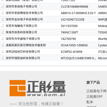
TDA21520
Infin
深圳市来创电子有限公司
CL31B106KBHNNNE
SAMS
深圳市壹探网络技术有限公司
ABM10-27.000MHZ-E20-T
ABRA
深圳市金欣电子科技有限公司
LX2160XE72232B
NXP(
东莞市海畅电子有限公司
5011937000
Molex
珠海市创美科技有限公司
74VHC126FT
TOSH
深圳市兴华盛电子有限公司
742700790
Wurt
成都高新区新芯网络技术服务部
VCHA105D-100MS6
Cynte
深圳迈锐创芯科技有限公司
ECMF02-4CMX8
ST(意
深圳市瑞凯迪科技有限公司
MT25QU512ABB1EW9-0SIT
Micro
旗下产品
正能量电子网
正能量ERP
配单
—— 关注您所需，传播正能量！