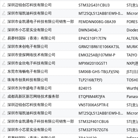
Atmel(爱特梅尔)(1)
Avago(安华高)(1)
BELLING(上海贝岭
深圳迈锐创芯科技有限公司
STM32G431CBU3
ST(意
C&K Components(1)
Everest-semi(顺芯)(1)
ESMT(晶豪
深圳市瑞凯迪科技有限公司
MT25QL512ABB1EW9-0SIT
Micro
INTEL(英特尔)(1)
IXYS(艾赛斯)(1)
Lattice(莱迪斯)(1)
深圳市金凯通电子科技有限公司销售一部
FEMDNN008G-08A39
FORE
PULSE ELECTRONICS(1)
Rubycon(红宝石)(1)
U-BLOX(
深圳市小芯星实业有限公司
DMN3404L-7
Diode
SOC(赛元微)(1)
Createk Micro(达晶微)(1)
TONTEK(台湾
易赛特国际（香港）有限公司
EP4CE10F17I7N
ALTE
Anlogic(安路科技)(1)
HEXIN(禾芯微)(1)
Chipanalog(川
深圳市来创电子有限公司
GRM21BR61E106KA73L
MURA
SHOU HAN(首韩)(1)
RYCHiP(蕊源)(1)
Unilc(紫光国芯)(1
深圳市壹探网络技术有限公司
EMK325ABJ107MM-P
TAIYO
深圳市金欣电子科技有限公司
MPXM2010GST1
NXP(
东莞市海畅电子有限公司
SM06B-GHS-TB(LF)(SN)
JST(日
珠海市创美科技有限公司
TLP2168(TP,F)
TOSH
深圳市兴华盛电子有限公司
824015
Wurt
成都高新区新芯网络技术服务部
ETQP8M4R7JFA
Panas
深圳迈锐创芯科技有限公司
VN5T006ASPTR-E
ST(意
深圳市瑞凯迪科技有限公司
MT25QL512ABB1EW9-0SIT
Micro
深圳市金凯通电子科技有限公司销售一部
STM32F401CBU6
ST(意
深圳市小芯星实业有限公司
STM32F767ZGT6
ST(意
易赛特国际（香港）有限公司