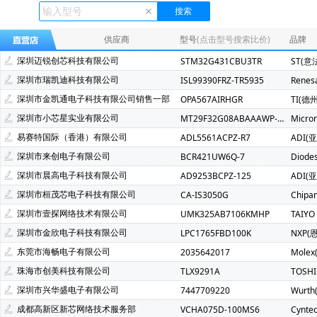
Ecliptek(507)
TOSHIBA(东芝)(400)
FMD(辉芒微)(286)
XLSEMI(芯龙)(185)
Renesas(瑞萨)(162)
TI(德州仪器)(1
供应商
型号
(点击型号搜索比价)
品牌
Mindmotion(灵动微)(72)
JST(日压)(70)
Cyntec(乾坤)(69
深圳迈锐创芯科技有限公司
STM32G431CBU3TR
ST(意
Infineon(英飞凌)(49)
Hisilicon(海思)(40)
Cachip(锦锐)(3
深圳市瑞凯迪科技有限公司
ISL99390FRZ-TR5935
Renes
SGMICRO(圣邦微)(34)
Cypress(赛普拉斯)(31)
Samwh
深圳市金凯通电子科技有限公司销售一部
OPA567AIRHGR
TI(德
Brightking(台湾君耀)(22)
MotorComm(裕太微)(22)
Na
深圳市小芯星实业有限公司
MT29F32G08ABAAAWP-ITZ:A
Micro
SILICON LABS(芯科)(20)
RUNIC(润石)(19)
Chiplntell
易赛特国际（香港）有限公司
ADL5561ACPZ-R7
ADI(
LOWPOWER(微源半导体)(14)
HED(华大电子)(13)
X-Po
深圳市来创电子有限公司
BCR421UW6Q-7
Diode
XILINX(赛灵思)(10)
Nuvoton(新唐)(9)
WALTER(华德)(9)
深圳市晨高电子科技有限公司
AD9253BCPZ-125
ADI(
SAMSUNG(三星)(7)
BERYL(绿宝石)(7)
ORIENTAL SEMI
深圳市桓茂芯电子科技有限公司
CA-IS3050G
Chipa
YXC(扬兴晶振)(5)
STE(松田)(5)
Geehy(珠海极海)(5)
深圳市壹探网络技术有限公司
UMK325AB7106KMHP
TAIYO
Wayon(上海维安)(3)
Maxlinear(迈凌)(3)
Qorvo(威讯联合
深圳市金欣电子科技有限公司
LPC1765FBD100K
NXP(
Chinamobile(中移物联网)(3)
BYD(比亚迪)(3)
HDSC(华
东莞市海畅电子有限公司
2035642017
Molex
fangtek(方泰)(2)
KINETIC(芯凯)(2)
Littelfuse(力特)(2)
珠海市创美科技有限公司
TLX9291A
TOSH
TXC(晶技)(2)
e2v technologies(2)
Astrodyne TDI Power
深圳市兴华盛电子有限公司
7447709220
Wurt
Joulwatt(杰华特)(2)
SOUTHCHIP(南芯)(2)
CXMT(长鑫存储
成都高新区新芯网络技术服务部
VCHA075D-100MS6
Cynte