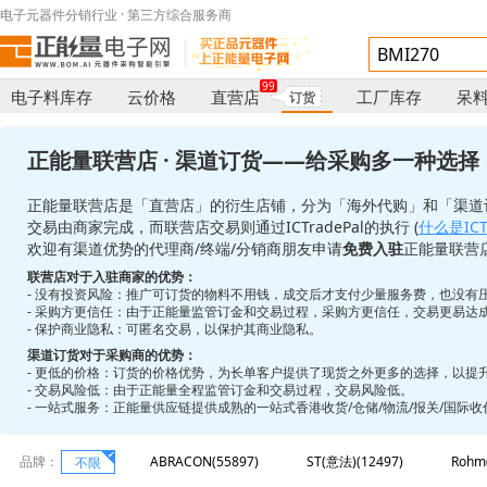
电子元器件分销行业 · 第三方综合服务商
99
电子料库存
云价格
直营店
工厂库存
呆
订货
正能量联营店 · 渠道订货——给采购多一种选择
正能量联营店是「直营店」的衍生店铺，分为「海外代购」和「渠道
交易由商家完成，而联营店交易则通过ICTradePal的执行 (
什么是ICTr
欢迎有渠道优势的代理商/终端/分销商朋友申请
免费入驻
正能量联营
联营店对于入驻商家的优势：
- 没有投资风险：推广可订货的物料不用钱，成交后才支付少量服务费，也没有
- 采购方更信任：由于正能量监管订金和交易过程，采购方更信任，交易更易达
- 保护商业隐私：可匿名交易，以保护其商业隐私。
渠道订货对于采购商的优势：
- 更低的价格：订货的价格优势，为长单客户提供了现货之外更多的选择，以提
- 交易风险低：由于正能量全程监管订金和交易过程，交易风险低。
- 一站式服务：正能量供应链提供成熟的一站式香港收货/仓储/物流/报关/国际
品牌：
ABRACON(55897)
ST(意法)(12497)
Rohm
不限