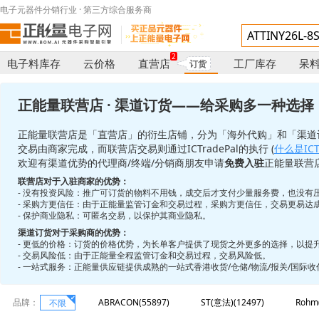
电子元器件分销行业 · 第三方综合服务商
2
电子料库存
云价格
直营店
工厂库存
呆
订货
正能量联营店 · 渠道订货——给采购多一种选择
正能量联营店是「直营店」的衍生店铺，分为「海外代购」和「渠道
交易由商家完成，而联营店交易则通过ICTradePal的执行 (
什么是ICTr
欢迎有渠道优势的代理商/终端/分销商朋友申请
免费入驻
正能量联营
联营店对于入驻商家的优势：
- 没有投资风险：推广可订货的物料不用钱，成交后才支付少量服务费，也没有
- 采购方更信任：由于正能量监管订金和交易过程，采购方更信任，交易更易达
- 保护商业隐私：可匿名交易，以保护其商业隐私。
渠道订货对于采购商的优势：
- 更低的价格：订货的价格优势，为长单客户提供了现货之外更多的选择，以提
- 交易风险低：由于正能量全程监管订金和交易过程，交易风险低。
- 一站式服务：正能量供应链提供成熟的一站式香港收货/仓储/物流/报关/国际
品牌：
ABRACON(55897)
ST(意法)(12497)
Rohm
不限