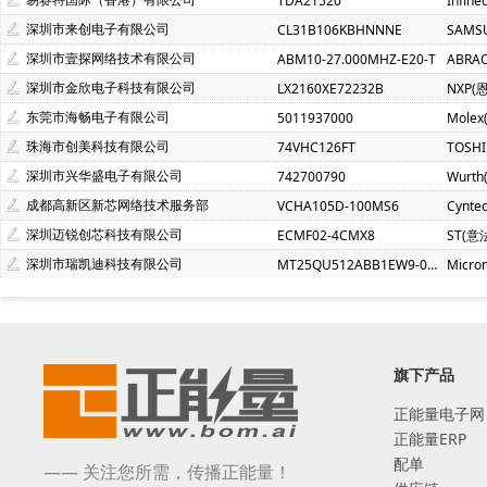
TDA21520
Infin
深圳市来创电子有限公司
CL31B106KBHNNNE
SAMS
深圳市壹探网络技术有限公司
ABM10-27.000MHZ-E20-T
ABRA
深圳市金欣电子科技有限公司
LX2160XE72232B
NXP(
东莞市海畅电子有限公司
5011937000
Molex
珠海市创美科技有限公司
74VHC126FT
TOSH
深圳市兴华盛电子有限公司
742700790
Wurt
成都高新区新芯网络技术服务部
VCHA105D-100MS6
Cynte
深圳迈锐创芯科技有限公司
ECMF02-4CMX8
ST(意
深圳市瑞凯迪科技有限公司
MT25QU512ABB1EW9-0SIT
Micro
旗下产品
正能量电子网
正能量ERP
配单
—— 关注您所需，传播正能量！