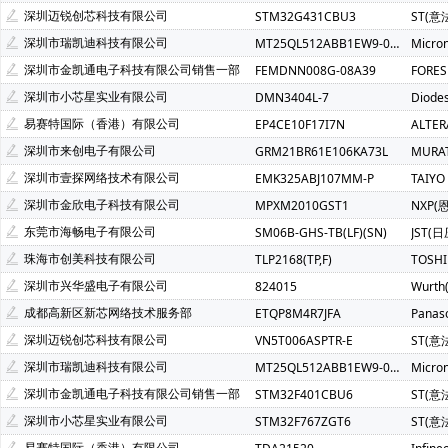
Atmel(爱特梅尔)(1)
Avago(安华高)(1)
BELLING(上海贝岭
深圳迈锐创芯科技有限公司
STM32G431CBU3
ST(意
C&K Components(1)
Everest-semi(顺芯)(1)
ECS Inc(1)
深圳市瑞凯迪科技有限公司
MT25QL512ABB1EW9-0SIT
Micro
INTEL(英特尔)(1)
IXYS(艾赛斯)(1)
Lattice(莱迪斯)(1)
深圳市金凯通电子科技有限公司销售一部
FEMDNN008G-08A39
FORE
PULSE ELECTRONICS(1)
Rubycon(红宝石)(1)
U-BLOX(
深圳市小芯星实业有限公司
DMN3404L-7
Diode
SOC(赛元微)(1)
Createk Micro(达晶微)(1)
TONTEK(台湾
易赛特国际（香港）有限公司
EP4CE10F17I7N
ALTE
Anlogic(安路科技)(1)
HEXIN(禾芯微)(1)
Chipanalog(川
深圳市来创电子有限公司
GRM21BR61E106KA73L
MURA
SHOU HAN(首韩)(1)
RYCHiP(蕊源)(1)
Unilc(紫光国芯)(1
深圳市壹探网络技术有限公司
EMK325ABJ107MM-P
TAIYO
深圳市金欣电子科技有限公司
MPXM2010GST1
NXP(
东莞市海畅电子有限公司
SM06B-GHS-TB(LF)(SN)
JST(日
珠海市创美科技有限公司
TLP2168(TP,F)
TOSH
深圳市兴华盛电子有限公司
824015
Wurt
成都高新区新芯网络技术服务部
ETQP8M4R7JFA
Panas
深圳迈锐创芯科技有限公司
VN5T006ASPTR-E
ST(意
深圳市瑞凯迪科技有限公司
MT25QL512ABB1EW9-0SIT
Micro
深圳市金凯通电子科技有限公司销售一部
STM32F401CBU6
ST(意
深圳市小芯星实业有限公司
STM32F767ZGT6
ST(意
易赛特国际（香港）有限公司