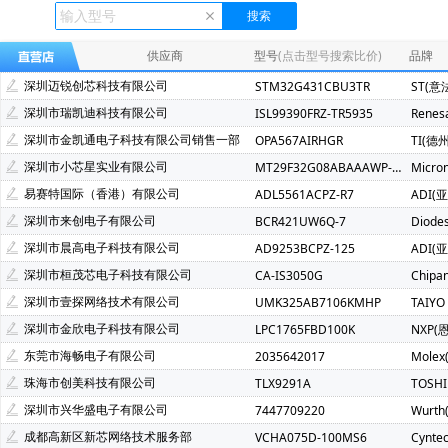
Ecliptek(507)
TOSHIBA(东芝)(400)
FMD(辉芒微)(286)
XLSEMI(芯龙)(185)
Renesas(瑞萨)(162)
TI(德州仪器)(1
供应商
型号
(点击型号搜索比价)
品牌
Mindmotion(灵动微)(72)
JST(日压)(70)
Cyntec(乾坤)(69
深圳迈锐创芯科技有限公司
STM32G431CBU3TR
ST(意
Infineon(英飞凌)(49)
Hisilicon(海思)(40)
Cachip(锦锐)(3
深圳市瑞凯迪科技有限公司
ISL99390FRZ-TR5935
Renes
SGMICRO(圣邦微)(34)
Cypress(赛普拉斯)(31)
Samwh
深圳市金凯通电子科技有限公司销售一部
OPA567AIRHGR
TI(德
Brightking(台湾君耀)(22)
MotorComm(裕太微)(22)
Na
深圳市小芯星实业有限公司
MT29F32G08ABAAAWP-ITZ:A
Micro
SILICON LABS(芯科)(20)
RUNIC(润石)(19)
Chiplntell
易赛特国际（香港）有限公司
ADL5561ACPZ-R7
ADI(
LOWPOWER(微源半导体)(14)
HED(华大电子)(13)
X-Po
深圳市来创电子有限公司
BCR421UW6Q-7
Diode
XILINX(赛灵思)(10)
Nuvoton(新唐)(9)
WALTER(华德)(9)
深圳市晨高电子科技有限公司
AD9253BCPZ-125
ADI(
SAMSUNG(三星)(7)
BERYL(绿宝石)(7)
ORIENTAL SEMI
深圳市桓茂芯电子科技有限公司
CA-IS3050G
Chipa
YXC(扬兴晶振)(5)
STE(松田)(5)
Geehy(珠海极海)(5)
深圳市壹探网络技术有限公司
UMK325AB7106KMHP
TAIYO
Wayon(上海维安)(3)
Maxlinear(迈凌)(3)
Qorvo(威讯联合
深圳市金欣电子科技有限公司
LPC1765FBD100K
NXP(
Chinamobile(中移物联网)(3)
BYD(比亚迪)(3)
HDSC(华
东莞市海畅电子有限公司
2035642017
Molex
fangtek(方泰)(2)
KINETIC(芯凯)(2)
Littelfuse(力特)(2)
珠海市创美科技有限公司
TLX9291A
TOSH
TXC(晶技)(2)
e2v technologies(2)
Astrodyne TDI Power
深圳市兴华盛电子有限公司
7447709220
Wurt
Joulwatt(杰华特)(2)
SOUTHCHIP(南芯)(2)
CXMT(长鑫存储
成都高新区新芯网络技术服务部
VCHA075D-100MS6
Cynte