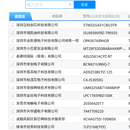
Ecliptek(507)
TOSHIBA(东芝)(400)
FMD(辉芒微)(
XLSEMI(芯龙)(185)
Renesas(瑞萨)(162)
TI(德州仪
供应商
型号
(点击型号搜索比价)
Mindmotion(灵动微)(72)
JST(日压)(70)
Cyntec(乾
深圳迈锐创芯科技有限公司
STM32G431CBU3TR
Infineon(英飞凌)(49)
Hisilicon(海思)(40)
Cachip(
深圳市瑞凯迪科技有限公司
ISL99390FRZ-TR5935
SGMICRO(圣邦微)(34)
Cypress(赛普拉斯)(31)
S
深圳市金凯通电子科技有限公司销售一部
OPA567AIRHGR
Brightking(台湾君耀)(22)
MotorComm(裕太微)(22)
深圳市小芯星实业有限公司
MT29F32G08ABAAAWP-ITZ:A
SILICON LABS(芯科)(20)
RUNIC(润石)(19)
Chipl
易赛特国际（香港）有限公司
ADL5561ACPZ-R7
LOWPOWER(微源半导体)(14)
HED(华大电子)(13)
深圳市来创电子有限公司
BCR421UW6Q-7
XILINX(赛灵思)(10)
Nuvoton(新唐)(9)
WALTER(华
深圳市晨高电子科技有限公司
AD9253BCPZ-125
SAMSUNG(三星)(7)
BERYL(绿宝石)(7)
ORIENTAL
深圳市桓茂芯电子科技有限公司
CA-IS3050G
YXC(扬兴晶振)(5)
STE(松田)(5)
Geehy(珠海极海)(
深圳市壹探网络技术有限公司
UMK325AB7106KMHP
Wayon(上海维安)(3)
Maxlinear(迈凌)(3)
Qorvo(
深圳市金欣电子科技有限公司
LPC1765FBD100K
Chinamobile(中移物联网)(3)
BYD(比亚迪)(3)
HD
东莞市海畅电子有限公司
2035642017
fangtek(方泰)(2)
KINETIC(芯凯)(2)
Littelfuse(力特
深圳市兴华盛电子有限公司
7447709220
TXC(晶技)(2)
e2v technologies(2)
Astrodyne TDI 
成都高新区新芯网络技术服务部
VCHA075D-100MS6
Joulwatt(杰华特)(2)
SOUTHCHIP(南芯)(2)
CXMT(
珠海市创美科技有限公司
TLP2168(TP,F)