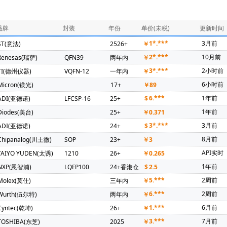
286)
ADI(亚德诺)(246)
PUYA(普冉)(241)
NXP(恩智浦)(231)
器)(126)
Mercury Electronic Ind Co Ltd(94)
Diodes(美台)(92)
品牌
封装
年份
单价(未税)
更新时间
坤)(69)
TDK(东电化)(67)
Maxim(美信)(57)
SIT(芯力特)(55)
1*.***
3月前
ST(意法)
2526+
￥
锦锐)(36)
Amphenol(安费诺)(35)
Microchip(微芯)(35)
OMRO
2*.***
10月前
Renesas(瑞萨)
QFN39
两年内
￥
amwha(三和电容器)(31)
KEMET(基美)(30)
HONGFA(宏发)(26)
3*.***
2小时前
TI(德州仪器)
VQFN-12
一年内
￥
Nations(国民技术)(21)
Broadcom(博通)(20)
DIPTRONICS(圜达)(2
6小时前
Micron(镁光)
17+
￥
89
ntelli(启英泰伦)(19)
3PEAK(思瑞浦)(18)
Hirose(广濑电机)(17)
6.***
1年前
ADI(亚德诺)
LFCSP-16
25+
$
X-Powers(芯智汇)(13)
Vishay(威世)(12)
TKD(泰晶)(12)
Ruic
1年前
Diodes(美台)
25+
￥
0.371
德)(9)
TGD(台湾固锝)(9)
GD(兆易创新)(8)
SINEDEVICE(宇宏微
3*.***
3月前
ADI(亚德诺)
24+
$
 SEMI(东微)(7)
MAN YUE(万裕科技)(6)
Samtec(5)
TAIYO YU
8月前
Chipanalog(川土微)
SOP
23+
￥
3
5)
ALTERA(阿尔特拉)(4)
FUJI(富士电机)(4)
Novosense(纳芯微)
API实时
TAIYO YUDEN(太诱)
1210
26+
￥
0.265
威讯联合)(3)
RICHTEK(台湾立锜)(3)
SEMIKRON(赛米控)(3)
TO
1年前
NXP(恩智浦)
LQFP100
24+香港仓
$
2.5
SC(华大半导体)(3)
ALLEGRO(美国埃戈罗)(2)
CHIPLINK(芯联)(2)
5.***
2周前
Molex(莫仕)
三年内
￥
)(2)
MORNSUN(金升阳)(2)
Maxscend(卓胜微)(2)
MPS(美国芯
6.***
2周前
Wurth(伍尔特)
两年内
￥
Power Supplies & EMI Filters(2)
FH(风华)(2)
Nexperia(安世)(2)
1.***
6月前
Cyntec(乾坤)
26+
￥
长鑫存储)(2)
NISSHINBO(2)
SCT(芯洲科技)(2)
AzureWave(海
3.***
7月前
TOSHIBA(东芝)
2025
￥