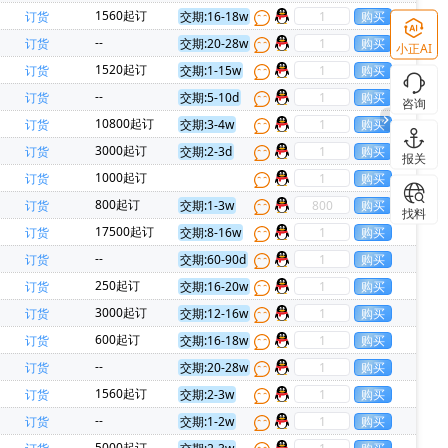
力新)(1)
CAVIUM INC(1)
CREE(科锐)(1)
1560起订
订货
交期:16-18w
思卡尔)(1)
IR(国际整流器)(1)
--
订货
交期:20-28w
小正AI
I Audio(1)
Phoenix(菲尼克斯)(1)
1520起订
订货
交期:1-15w
CommScope Inc(1)
3L COILS(台湾三礼)(1)
--
订货
交期:5-10d
咨询
微)(1)
TEAPO(智宝)(1)
10800起订
订货
交期:3-4w
 Tek(麦歌恩)(1)
TMI(拓尔微)(1)
3000起订
订货
交期:2-3d
报关
1000起订
订货
800起订
订货
交期:1-3w
找料
17500起订
订货
交期:8-16w
--
订货
交期:60-90d
250起订
订货
交期:16-20w
3000起订
订货
交期:12-16w
600起订
订货
交期:16-18w
--
订货
交期:20-28w
1560起订
订货
交期:2-3w
--
订货
交期:1-2w
5000起订