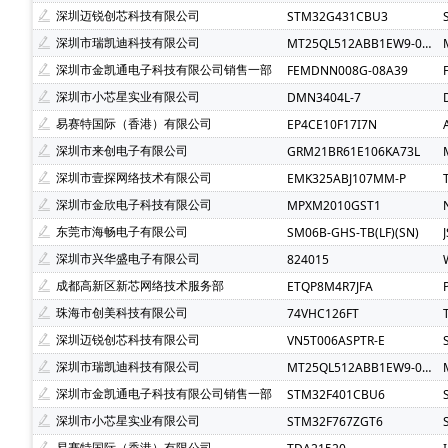
Atmel(爱特梅尔)(1)
Avago(安华高)(1)
BELLING(
深圳迈锐创芯科技有限公司
STM32G431CBU3
C&K Components(1)
Everest-semi(顺芯)(1)
ESM
深圳市瑞凯迪科技有限公司
MT25QL512ABB1EW9-0SIT
INTEL(英特尔)(1)
IXYS(艾赛斯)(1)
Lattice(莱迪斯)(
深圳市金凯通电子科技有限公司销售一部
FEMDNN008G-08A39
PULSE ELECTRONICS(1)
Rubycon(红宝石)(1)
U-
深圳市小芯星实业有限公司
DMN3404L-7
SOC(赛元微)(1)
Createk Micro(达晶微)(1)
TONTE
易赛特国际（香港）有限公司
EP4CE10F17I7N
Anlogic(安路科技)(1)
HEXIN(禾芯微)(1)
Chipana
深圳市来创电子有限公司
GRM21BR61E106KA73L
SHOU HAN(首韩)(1)
RYCHiP(蕊源)(1)
Unilc(紫光
深圳市壹探网络技术有限公司
EMK325ABJ107MM-P
深圳市金欣电子科技有限公司
MPXM2010GST1
东莞市海畅电子有限公司
SM06B-GHS-TB(LF)(SN)
深圳市兴华盛电子有限公司
824015
成都高新区新芯网络技术服务部
ETQP8M4R7JFA
珠海市创美科技有限公司
74VHC126FT
深圳迈锐创芯科技有限公司
VN5T006ASPTR-E
深圳市瑞凯迪科技有限公司
MT25QL512ABB1EW9-0SIT
深圳市金凯通电子科技有限公司销售一部
STM32F401CBU6
深圳市小芯星实业有限公司
STM32F767ZGT6
易赛特国际（香港）有限公司