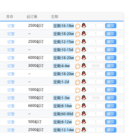
HARTING(浩亭)(229)
MURATA(村田)(229)
PADAUK(应广)(86)
INJOINIC(英集芯)(80)
库存
起订量
交期
RockChip(瑞芯微)(54)
Allwinner(全志)(51)
2500起订
订货
交期:16-18w
N(欧姆龙)(35)
XHSC(小华)(35)
--
订货
交期:18-20w
Everspin Technologies(23)
ON(安森美)(22)
2500起订
订货
交期:12-15w
0)
Panasonic(松下)(20)
--
订货
交期:10-15d
Micron(镁光)(17)
Harwin(14)
6000起订
订货
交期:18-20w
hips(锐骏半导体)(11)
FORESEE(江波龙)(11)
3000起订
订货
交期:4-4w
)(8)
MARVELL(迈威)(7)
REALTEK(瑞昱)(7)
--
订货
交期:18-20w
DEN(太诱)(5)
TDK-Lambda(5)
--
订货
交期:1-2d
(4)
Zbit(恒烁)(4)
AVX(京瓷)(3)
1000起订
订货
REX(特瑞仕)(3)
SMC(桑德斯)(3)
HK(航顺)(3)
1000起订
订货
交期:1-3w
Dialog Semiconductor GmbH(2)
ECS Inc(2)
6600起订
订货
交期:8-16w
源)(2)
MCC(美微科)(2)
Nvidia(英伟达)(2)
--
订货
交期:60-90d
RUIMENG(瑞盟)(2)
Firstohm(台湾第一电阻)(2)
500起订
订货
交期:8-12w
华)(1)
ALPS(阿尔卑斯)(1)
AMS(艾迈斯)(1)
2500起订
订货
交期:12-14w