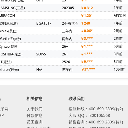
Infineon(英飞凌)
QFN
25+
$
1年前
SAMSUNG(三星)
202305
￥
0.312
API实时
ABRACON
-
￥
1.201
1年前
NXP(恩智浦)
BGA1517
24+香港仓
$
240
0.06*
2周前
Molex(莫仕)
三年内
￥
3.***
2周前
Wurth(伍尔特)
两年内
￥
1.***
6月前
Cyntec(乾坤)
26+
￥
1.***
3月前
TOSHIBA(东芝)
SOP-5
26+
￥
9.***
3月前
ST(意法)
2526+
￥
3*.***
10月前
Micron(镁光)
N/A
两年内
￥
品
相关信息
联系我们
电子网
关于我们
客服热线：400-699-2899(转2)
RP
付款信息
客服
QQ：
800106568
员工查询
销售咨询：400-699-2899(转1)