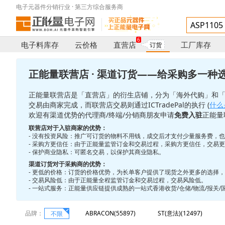
电子元器件分销行业 · 第三方综合服务商
6
电子料库存
云价格
直营店
工厂库存
订货
正能量联营店 · 渠道订货——给采购多一种
正能量联营店是「直营店」的衍生店铺，分为「海外代购」和
交易由商家完成，而联营店交易则通过ICTradePal的执行 (
什么是
欢迎有渠道优势的代理商/终端/分销商朋友申请
免费入驻
正能量
联营店对于入驻商家的优势：
- 没有投资风险：推广可订货的物料不用钱，成交后才支付少量服务费，
- 采购方更信任：由于正能量监管订金和交易过程，采购方更信任，交易
- 保护商业隐私：可匿名交易，以保护其商业隐私。
渠道订货对于采购商的优势：
- 更低的价格：订货的价格优势，为长单客户提供了现货之外更多的选择
- 交易风险低：由于正能量全程监管订金和交易过程，交易风险低。
- 一站式服务：正能量供应链提供成熟的一站式香港收货/仓储/物流/报关
品牌：
ABRACON(55897)
ST(意法)(12497)
不限