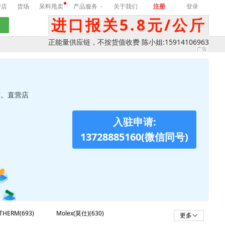
营店
货场
呆料甩卖
产品服务
关于我们
注册
登录
进口报关5.8元/公斤
正能量供应链，不按货值收费 陈小姐:15914106963
节。直营店
入驻申请:
13728885160(微信同号)
THERM(693)
Molex(莫仕)(630)
更多