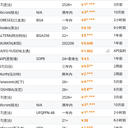
上海贝岭)(1)
Bourns(伯恩斯)(1)
COSMO(冠西)(1)
Chilisin(奇
1*.***
3月前
ST(意法)
2526+
￥
T(晶豪科)(1)
FM(复旦微)(1)
FTDI(飞特帝亚)(1)
Freescale(飞
3*.***
10月前
Micron(镁光)
N/A
两年内
￥
1)
MACOM(1)
MSTAR(晨星)(1)
Natlinear(南麟)(1)
PU
6*.***
2小时前
FORESEE(江波龙)
BGA
一年内
￥
BLOX(优北罗)(1)
AMP NETCONNECT(1)
Power Dynamics Inc(1)
6小时前
Diodes(美台)
22+
￥
0.19
K(台湾通泰)(1)
无锡紫光微(1)
Nsiway(纳芯威)(1)
xysemi(赛芯
8.***
1年前
ALTERA(阿尔特拉)
BGA256
22+
$
log(川土微)(1)
KIOXIA(铠侠)(1)
BRIGHTEK(弘凯光电)(1)
Magn
1年前
MURATA(村田)
202206
￥
0.048
国芯)(1)
HT(金誉)(1)
BOYA(博雅)(1)
BUSSMANN(巴斯曼)(1)
API实时
TAIYO YUDEN(太诱)
￥
1.062
1年前
NXP(恩智浦)
SOP8
24+香港仓
$
4.5
0.5**
2周前
JST(日压)
三年内
￥
2.***
2周前
Wurth(伍尔特)
两年内
￥
4.***
5月前
Panasonic(松下)
26+
￥
0.8**
6月前
TOSHIBA(东芝)
26+
￥
1*.***
3月前
ST(意法)
2526+
￥
3*.***
10月前
Micron(镁光)
N/A
两年内
￥
1*.***
2小时前
ST(意法)
UFQFPN-48
一年内
￥
6小时前
ST(意法)
21+
￥
38
1.***
1年前