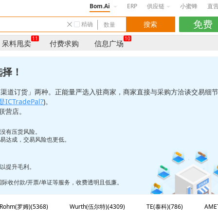
Bom.Ai
ERP
供应链
小蜜蜂
直
精确
11
10
呆料甩卖
付费求购
信息广场
选择！
「渠道订货」两种。正能量严选入驻商家，商家直接与采购方洽谈交易细
ICTradePal?
)。
联营店。
也没有压货风险。
更易达成，交易风险也更低。
，以提升毛利。
/国际收付款/开票/单证等服务，收费透明且低廉。
Rohm(罗姆)(5368)
Wurth(伍尔特)(4309)
TE(泰科)(786)
AME