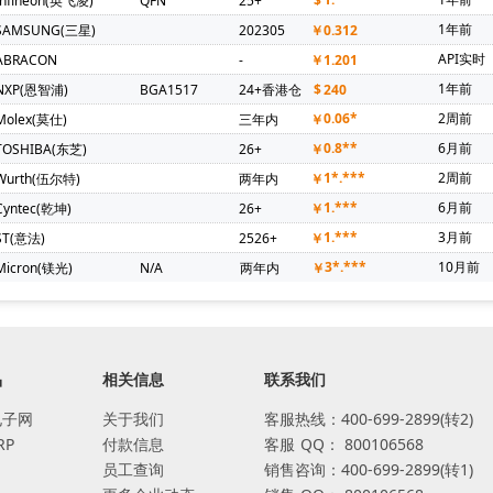
Infineon(英飞凌)
QFN
25+
$
1年前
SAMSUNG(三星)
202305
￥
0.312
API实时
ABRACON
-
￥
1.201
1年前
NXP(恩智浦)
BGA1517
24+香港仓
$
240
0.06*
2周前
Molex(莫仕)
三年内
￥
0.8**
6月前
TOSHIBA(东芝)
26+
￥
1*.***
2周前
Wurth(伍尔特)
两年内
￥
1.***
6月前
Cyntec(乾坤)
26+
￥
1.***
3月前
ST(意法)
2526+
￥
3*.***
10月前
Micron(镁光)
N/A
两年内
￥
品
相关信息
联系我们
电子网
关于我们
客服热线：400-699-2899(转2)
RP
付款信息
客服
QQ：
800106568
员工查询
销售咨询：400-699-2899(转1)