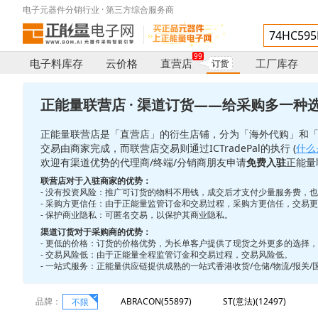
电子元器件分销行业 · 第三方综合服务商
99
电子料库存
云价格
直营店
工厂库存
订货
正能量联营店 · 渠道订货——给采购多一种
正能量联营店是「直营店」的衍生店铺，分为「海外代购」和
交易由商家完成，而联营店交易则通过ICTradePal的执行 (
什么是
欢迎有渠道优势的代理商/终端/分销商朋友申请
免费入驻
正能量
联营店对于入驻商家的优势：
- 没有投资风险：推广可订货的物料不用钱，成交后才支付少量服务费，
- 采购方更信任：由于正能量监管订金和交易过程，采购方更信任，交易
- 保护商业隐私：可匿名交易，以保护其商业隐私。
渠道订货对于采购商的优势：
- 更低的价格：订货的价格优势，为长单客户提供了现货之外更多的选择
- 交易风险低：由于正能量全程监管订金和交易过程，交易风险低。
- 一站式服务：正能量供应链提供成熟的一站式香港收货/仓储/物流/报关
品牌：
ABRACON(55897)
ST(意法)(12497)
不限