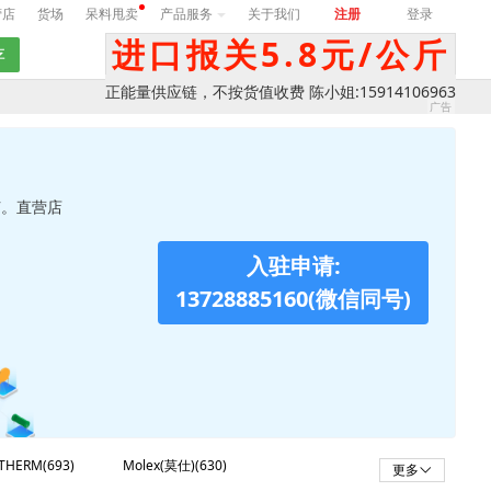
营店
货场
呆料甩卖
产品服务
关于我们
注册
登录
进口报关5.8元/公斤
正能量供应链，不按货值收费 陈小姐:15914106963
节。直营店
入驻申请:
13728885160(微信同号)
THERM(693)
Molex(莫仕)(630)
更多