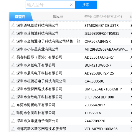
Ecliptek(507)
TOSHIBA(东芝)(400)
FMD(辉芒微)(
XLSEMI(芯龙)(185)
Renesas(瑞萨)(162)
TI(德州仪
供应商
型号
(点击型号搜索比价)
Mindmotion(灵动微)(72)
JST(日压)(70)
Cyntec(乾
深圳迈锐创芯科技有限公司
STM32G431CBU3TR
Infineon(英飞凌)(49)
Hisilicon(海思)(40)
Cachip(
深圳市瑞凯迪科技有限公司
ISL99390FRZ-TR5935
SGMICRO(圣邦微)(34)
Cypress(赛普拉斯)(31)
S
深圳市金凯通电子科技有限公司销售一部
OPA567AIRHGR
Brightking(台湾君耀)(22)
MotorComm(裕太微)(22)
深圳市小芯星实业有限公司
MT29F32G08ABAAAWP-ITZ:A
SILICON LABS(芯科)(20)
RUNIC(润石)(19)
Chipl
易赛特国际（香港）有限公司
ADL5561ACPZ-R7
LOWPOWER(微源半导体)(14)
HED(华大电子)(13)
深圳市来创电子有限公司
BCR421UW6Q-7
XILINX(赛灵思)(10)
Nuvoton(新唐)(9)
WALTER(华
深圳市晨高电子科技有限公司
AD9253BCPZ-125
SAMSUNG(三星)(7)
BERYL(绿宝石)(7)
ORIENTAL
深圳市桓茂芯电子科技有限公司
CA-IS3050G
YXC(扬兴晶振)(5)
STE(松田)(5)
Geehy(珠海极海)(
深圳市壹探网络技术有限公司
UMK325AB7106KMHP
Wayon(上海维安)(3)
Maxlinear(迈凌)(3)
Qorvo(
深圳市金欣电子科技有限公司
LPC1765FBD100K
Chinamobile(中移物联网)(3)
BYD(比亚迪)(3)
HD
东莞市海畅电子有限公司
2035642017
fangtek(方泰)(2)
KINETIC(芯凯)(2)
Littelfuse(力特
珠海市创美科技有限公司
TLX9291A
TXC(晶技)(2)
e2v technologies(2)
Astrodyne TDI 
深圳市兴华盛电子有限公司
7447709220
Joulwatt(杰华特)(2)
SOUTHCHIP(南芯)(2)
CXMT(
成都高新区新芯网络技术服务部
VCHA075D-100MS6