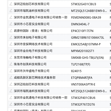
Atmel(爱特梅尔)(1)
Avago(安华高)(1)
BELLING(
深圳迈锐创芯科技有限公司
STM32G431CBU3
C&K Components(1)
Everest-semi(顺芯)(1)
ESM
深圳市瑞凯迪科技有限公司
MT25QL512ABB1EW9-0SIT
INTEL(英特尔)(1)
IXYS(艾赛斯)(1)
Lattice(莱迪斯)(
深圳市金凯通电子科技有限公司销售一部
FEMDNN008G-08A39
PULSE ELECTRONICS(1)
Rubycon(红宝石)(1)
U-
深圳市小芯星实业有限公司
DMN3404L-7
SOC(赛元微)(1)
Createk Micro(达晶微)(1)
TONTE
易赛特国际（香港）有限公司
EP4CE10F17I7N
Anlogic(安路科技)(1)
HEXIN(禾芯微)(1)
Chipana
深圳市来创电子有限公司
GRM21BR61E106KA73L
SHOU HAN(首韩)(1)
RYCHiP(蕊源)(1)
Unilc(紫光
深圳市壹探网络技术有限公司
EMK325ABJ107MM-P
深圳市金欣电子科技有限公司
MPXM2010GST1
东莞市海畅电子有限公司
SM06B-GHS-TB(LF)(SN)
珠海市创美科技有限公司
TLP2168(TP,F)
深圳市兴华盛电子有限公司
824015
成都高新区新芯网络技术服务部
ETQP8M4R7JFA
深圳迈锐创芯科技有限公司
VN5T006ASPTR-E
深圳市瑞凯迪科技有限公司
MT25QL512ABB1EW9-0SIT
深圳市金凯通电子科技有限公司销售一部
STM32F401CBU6
深圳市小芯星实业有限公司
STM32F767ZGT6
易赛特国际（香港）有限公司