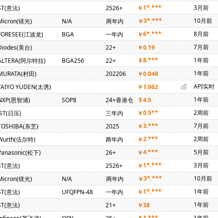
上海贝岭)(1)
Bourns(伯恩斯)(1)
COSMO(冠西)(1)
Chilisin(奇
1*.***
3月前
ST(意法)
2526+
￥
T(晶豪科)(1)
FM(复旦微)(1)
FTDI(飞特帝亚)(1)
Freescale(飞
3*.***
10月前
Micron(镁光)
N/A
两年内
￥
1)
MACOM(1)
MSTAR(晨星)(1)
Natlinear(南麟)(1)
PU
6*.***
8月前
FORESEE(江波龙)
BGA
一年内
￥
BLOX(优北罗)(1)
AMP NETCONNECT(1)
Power Dynamics Inc(1)
7月前
Diodes(美台)
22+
￥
0.19
K(台湾通泰)(1)
无锡紫光微(1)
Nsiway(纳芯威)(1)
xysemi(赛芯
8.***
1年前
ALTERA(阿尔特拉)
BGA256
22+
$
log(川土微)(1)
KIOXIA(铠侠)(1)
BRIGHTEK(弘凯光电)(1)
Magn
1年前
MURATA(村田)
202206
￥
0.048
国芯)(1)
HT(金誉)(1)
BOYA(博雅)(1)
BUSSMANN(巴斯曼)(1)
API实时
TAIYO YUDEN(太诱)
￥
1.062
1年前
NXP(恩智浦)
SOP8
24+香港仓
$
4.5
0.5**
2周前
JST(日压)
三年内
￥
3.***
7月前
TOSHIBA(东芝)
2025
￥
2.***
2周前
Wurth(伍尔特)
两年内
￥
4.***
5月前
Panasonic(松下)
26+
￥
1*.***
3月前
ST(意法)
2526+
￥
3*.***
10月前
Micron(镁光)
N/A
两年内
￥
1*.***
1年前
ST(意法)
UFQFPN-48
一年内
￥
1年前
ST(意法)
21+
￥
38
1.***
1年前