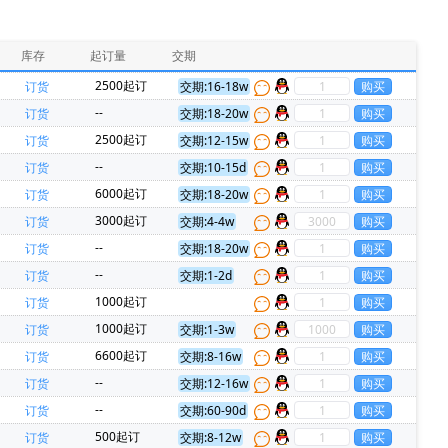
HARTING(浩亭)(229)
MURATA(村田)(229)
PADAUK(应广)(86)
INJOINIC(英集芯)(80)
库存
起订量
交期
RockChip(瑞芯微)(54)
Allwinner(全志)(51)
2500起订
订货
交期:16-18w
N(欧姆龙)(35)
XHSC(小华)(35)
--
订货
交期:18-20w
Everspin Technologies(23)
ON(安森美)(22)
2500起订
订货
交期:12-15w
0)
Panasonic(松下)(20)
--
订货
交期:10-15d
Micron(镁光)(17)
Harwin(14)
6000起订
订货
交期:18-20w
hips(锐骏半导体)(11)
FORESEE(江波龙)(11)
3000起订
订货
交期:4-4w
)(8)
MARVELL(迈威)(7)
REALTEK(瑞昱)(7)
--
订货
交期:18-20w
DEN(太诱)(5)
TDK-Lambda(5)
--
订货
交期:1-2d
(4)
Zbit(恒烁)(4)
AVX(京瓷)(3)
1000起订
订货
REX(特瑞仕)(3)
SMC(桑德斯)(3)
HK(航顺)(3)
1000起订
订货
交期:1-3w
Dialog Semiconductor GmbH(2)
ECS Inc(2)
6600起订
订货
交期:8-16w
源)(2)
MCC(美微科)(2)
Nvidia(英伟达)(2)
--
订货
交期:12-16w
RUIMENG(瑞盟)(2)
Firstohm(台湾第一电阻)(2)
--
订货
交期:60-90d
华)(1)
ALPS(阿尔卑斯)(1)
AMS(艾迈斯)(1)
500起订
订货
交期:8-12w