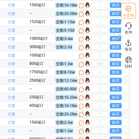
力新)(1)
CAVIUM INC(1)
CREE(科锐)(1)
1560起订
订货
交期:16-18w
思卡尔)(1)
IR(国际整流器)(1)
--
订货
交期:20-28w
小正AI
I Audio(1)
Phoenix(菲尼克斯)(1)
1520起订
订货
交期:1-15w
CommScope Inc(1)
3L COILS(台湾三礼)(1)
--
订货
交期:5-10d
咨询
微)(1)
TEAPO(智宝)(1)
10800起订
订货
交期:3-4w
 Tek(麦歌恩)(1)
TMI(拓尔微)(1)
3000起订
订货
交期:2-3d
报关
1000起订
订货
800起订
订货
交期:1-3w
找料
17500起订
订货
交期:8-16w
2500起订
订货
交期:12-14w
--
订货
交期:60-90d
250起订
订货
交期:16-20w
600起订
订货
交期:16-18w
--
订货
交期:20-28w
1560起订
订货
交期:2-3w
--
订货
交期:1-2w
5000起订