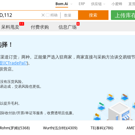
Bom.Ai
ERP
供应链
小蜜蜂
直
精确
11
8
呆料甩卖
付费求购
信息广场
选择！
「渠道订货」两种。正能量严选入驻商家，商家直接与采购方洽谈交易细
ICTradePal?
)。
联营店。
也没有压货风险。
更易达成，交易风险也更低。
，以提升毛利。
/国际收付款/开票/单证等服务，收费透明且低廉。
Rohm(罗姆)(5368)
Wurth(伍尔特)(4309)
TE(泰科)(786)
AME