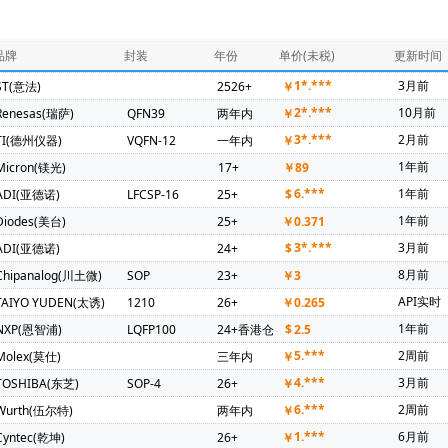
286)
ADI(亚德诺)(246)
PUYA(普冉)(241)
NXP(恩智浦)(231)
器)(126)
Mercury Electronic Ind Co Ltd(94)
Diodes(美台)(92)
品牌
封装
年份
单价(未税)
更新时间
坤)(69)
TDK(东电化)(67)
Maxim(美信)(57)
SIT(芯力特)(55)
1*.***
3月前
ST(意法)
2526+
￥
锦锐)(36)
Amphenol(安费诺)(35)
Microchip(微芯)(35)
OMRO
2*.***
10月前
Renesas(瑞萨)
QFN39
两年内
￥
amwha(三和电容器)(31)
KEMET(基美)(30)
HONGFA(宏发)(26)
3*.***
2月前
TI(德州仪器)
VQFN-12
一年内
￥
Nations(国民技术)(21)
Broadcom(博通)(20)
DIPTRONICS(圜达)(2
1年前
Micron(镁光)
17+
￥
89
ntelli(启英泰伦)(19)
3PEAK(思瑞浦)(18)
Hirose(广濑电机)(17)
6.***
1年前
ADI(亚德诺)
LFCSP-16
25+
$
X-Powers(芯智汇)(13)
Vishay(威世)(12)
TKD(泰晶)(12)
Ruic
1年前
Diodes(美台)
25+
￥
0.371
德)(9)
TGD(台湾固锝)(9)
GD(兆易创新)(8)
SINEDEVICE(宇宏微
3*.***
3月前
ADI(亚德诺)
24+
$
 SEMI(东微)(7)
MAN YUE(万裕科技)(6)
Samtec(5)
TAIYO YU
8月前
Chipanalog(川土微)
SOP
23+
￥
3
5)
ALTERA(阿尔特拉)(4)
FUJI(富士电机)(4)
Novosense(纳芯微)
API实时
TAIYO YUDEN(太诱)
1210
26+
￥
0.265
威讯联合)(3)
RICHTEK(台湾立锜)(3)
SEMIKRON(赛米控)(3)
TO
1年前
NXP(恩智浦)
LQFP100
24+香港仓
$
2.5
SC(华大半导体)(3)
ALLEGRO(美国埃戈罗)(2)
CHIPLINK(芯联)(2)
5.***
2周前
Molex(莫仕)
三年内
￥
)(2)
MORNSUN(金升阳)(2)
Maxscend(卓胜微)(2)
MPS(美国芯
4.***
3月前
TOSHIBA(东芝)
SOP-4
26+
￥
Power Supplies & EMI Filters(2)
FH(风华)(2)
Nexperia(安世)(2)
6.***
2周前
Wurth(伍尔特)
两年内
￥
长鑫存储)(2)
NISSHINBO(2)
SCT(芯洲科技)(2)
AzureWave(海
1.***
6月前
Cyntec(乾坤)
26+
￥