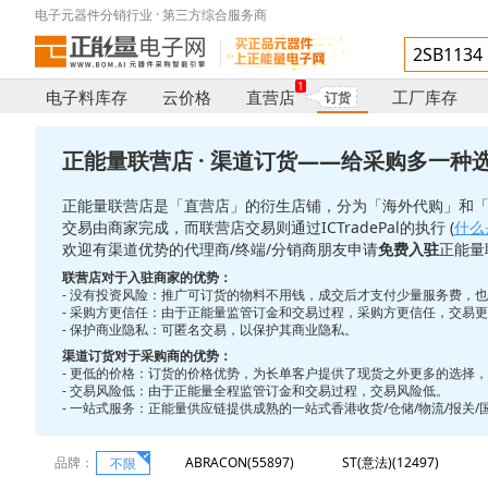
电子元器件分销行业 · 第三方综合服务商
1
电子料库存
云价格
直营店
工厂库存
订货
正能量联营店 · 渠道订货——给采购多一种
正能量联营店是「直营店」的衍生店铺，分为「海外代购」和
交易由商家完成，而联营店交易则通过ICTradePal的执行 (
什么是
欢迎有渠道优势的代理商/终端/分销商朋友申请
免费入驻
正能量
联营店对于入驻商家的优势：
- 没有投资风险：推广可订货的物料不用钱，成交后才支付少量服务费，
- 采购方更信任：由于正能量监管订金和交易过程，采购方更信任，交易
- 保护商业隐私：可匿名交易，以保护其商业隐私。
渠道订货对于采购商的优势：
- 更低的价格：订货的价格优势，为长单客户提供了现货之外更多的选择
- 交易风险低：由于正能量全程监管订金和交易过程，交易风险低。
- 一站式服务：正能量供应链提供成熟的一站式香港收货/仓储/物流/报关
品牌：
ABRACON(55897)
ST(意法)(12497)
不限