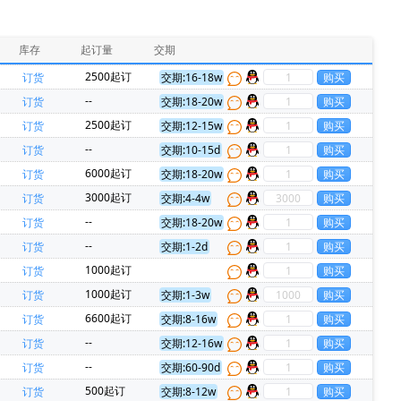
HARTING(浩亭)(229)
MURATA(村田)(229)
PADAUK(应广)(86)
INJOINIC(英集芯)(80)
库存
起订量
交期
RockChip(瑞芯微)(54)
Allwinner(全志)(51)
2500起订
订货
交期:16-18w
N(欧姆龙)(35)
XHSC(小华)(35)
--
订货
交期:18-20w
Everspin Technologies(23)
ON(安森美)(22)
2500起订
订货
交期:12-15w
0)
Panasonic(松下)(20)
--
订货
交期:10-15d
Micron(镁光)(17)
Harwin(14)
6000起订
订货
交期:18-20w
hips(锐骏半导体)(11)
FORESEE(江波龙)(11)
3000起订
订货
交期:4-4w
)(8)
MARVELL(迈威)(7)
REALTEK(瑞昱)(7)
--
订货
交期:18-20w
DEN(太诱)(5)
TDK-Lambda(5)
--
订货
交期:1-2d
(4)
Zbit(恒烁)(4)
AVX(京瓷)(3)
1000起订
订货
REX(特瑞仕)(3)
SMC(桑德斯)(3)
HK(航顺)(3)
1000起订
订货
交期:1-3w
Dialog Semiconductor GmbH(2)
ECS Inc(2)
6600起订
订货
交期:8-16w
源)(2)
MCC(美微科)(2)
Nvidia(英伟达)(2)
--
订货
交期:12-16w
RUIMENG(瑞盟)(2)
Firstohm(台湾第一电阻)(2)
--
订货
交期:60-90d
华)(1)
ALPS(阿尔卑斯)(1)
AMS(艾迈斯)(1)
500起订
订货
交期:8-12w