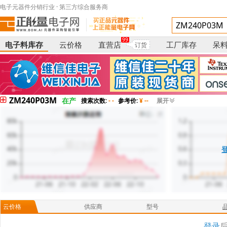
电子元器件分销行业 · 第三方综合服务商
99
电子料库存
云价格
直营店
工厂库存
呆
订货
ZM240P03M
在产
搜索次数:
- -
参考价:
¥ --
展开
云价格
供应商
型号
登录