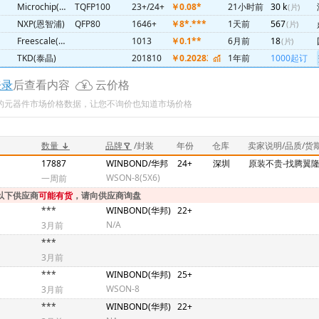
Microchip(微芯)
TQFP100
23+/24+
￥0.08*
21小时前
30 k
(片)
NXP(恩智浦)
QFP80
1646+
￥8*.***
1天前
567
(片)
Freescale(飞思卡尔)
1013
￥0.1**
6月前
18
(片)
TKD(泰晶)
201810
￥0.202832
1年前
1000起订
NXP(恩智浦)
LQFP112
24+
￥0.2**
1天前
1500
(片)
登录
后查看内容
云价格
PUYA(普冉)
SOP 150MIL
2023/22
￥0.4**
1天前
1000
(片)
新的元器件市场价格数据，让您不询价也知道市场价格
XBLW(芯伯乐)
SOP-8
两年内
￥0.2**
3月前
10 k
(片)
DORABO(地博)
2410+
￥0.619469
2周前
100
(片)
FY(方鱼）
SOP8
最新
￥0.85
5天前
545
(片)
数量
品牌
/封装
年份
仓库
卖家说明/品质/货
GD(兆易创新)
25+
￥4.5
1天前
3000
(片)
17887
WINBOND/华邦
24+
深圳
原装不贵-找腾翼
GD(兆易创新)
SOP8
两年内
￥2.***
1天前
20 k
WSON-8(5X6)
(片)
一周前
GD(兆易创新)
SOP8
25+
￥5.***
22小时前
2500
(片)
以下供应商
可能有货
，请向供应商询盘
***
WINBOND(华邦)
22+
NA
23+
￥2.***
1天前
2380
(片)
N/A
3月前
ON(安森美)
UDFN-8
1129+
￥2.***
22小时前
60
(片)
***
BOYA(博雅)
SOP
24+25+
￥3.***
23小时前
20 k
(片)
3月前
WINBOND(华邦)
21+
￥3.261504
API实时
4
(片)
***
WINBOND(华邦)
25+
PUYA(普冉)
SOP8
26+
￥3.982301
2天前
40 k
(片)
WSON-8
3月前
WINBOND(华邦)
SOP8
25+
￥8.***
21小时前
2000
(片)
***
WINBOND(华邦)
22+