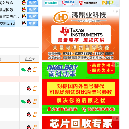
海外装饰
购买
鼎诚国际
购买
国贸深房广场
购买
交期:2-3d
购买
赛格大厦
购买
老华强
购买
飞亚达
购买
华强广场
购买
老华强
购买
期
询价
世纪汇广场20楼2002
购买
隆
香港
购买
航都大厦
购买
航空大厦
购买
飞亚达
购买
赛格广场
购买
购买
华丽装饰
购买
购买