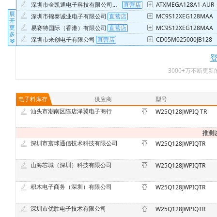
深圳市金凯通电子科技有限公司销售一部
ATXMEGA128A1-AUR
展
深圳市锦泰诚业电子有限公司
MC9S12XEG128MAA
开
更
易赛特国际（香港）有限公司
MC9S12XEG128MAA
多
深圳市来创电子有限公司
CD05M025000JB128
深圳市展盛微电子有限公司
S912XD128F2VALR
香港富联威科技有限公司
P24C128D-SSH-MIR
3000+万不断更
深圳市博伟奇电子有限公司
24C128BN
北京科丰泰科技有限公司
DB128V-5.0-2P-GN-S
深圳市金圳芯科技有限公司
AT24C128
电子料库存
供应商
型号
老罗芯选（深圳）电子有限公司
GD25Q128ESIGR
汕头市潮南区陈店泽翼电子商行
W25Q128JWPIQ TR
深圳市瑞凯迪科技有限公司
GD25Q128ESIGR
深圳市力兴微电子有限公司
GD25Q128ESIGR
推测
深圳市寰球通信技术科技有限公司
W25Q128JWPIQTR
深圳市在商言商贸易有限公司
IT8227VG-128/CX
深圳市索辉电子有限公司
CAT24C128HU4IGT3
山海芯城（深圳）科技有限公司
W25Q128JWPIQTR
深圳市追梦世纪科技有限公司
BY25Q128ESSIG
深圳市壹探网络技术有限公司
W25Q128JVFIQ
积木电子商务（深圳）有限公司
W25Q128JWPIQTR
深圳市金欣电子科技有限公司
PY25Q128HA-SUH-IR
深圳市联营恒业科技有限公司
W25Q128JVSIM
深圳市优胜电子技术有限公司
W25Q128JWPIQTR