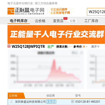
电子元器件分销行业 · 第三方综合服务商
99
电子料库存
云价格
直营店
工厂库存
订货
W25Q128JWPIQTR
在产
搜索次数:
- -
参考价:
¥ --
展开
云价格
供应商
型号
深圳泰盛达科技有限公司
ESD128-B1-W0201