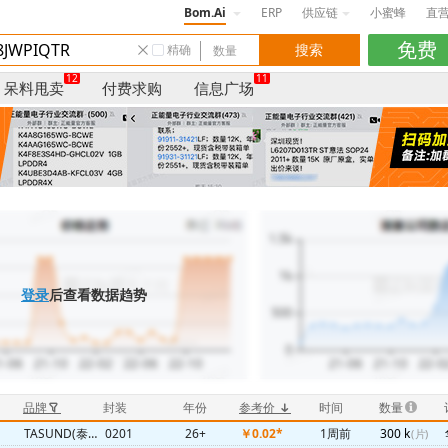
Bom.Ai
ERP
供应链
小蜜蜂
直
精确
12
11
呆料甩卖
付费求购
信息广场
登录
后查看数据趋势
品牌
封装
年份
参考价
时间
数量
TASUND(泰盛达)
0201
26+
￥0.02*
1周前
300 k
(片)