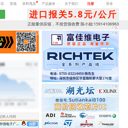
营店
货场
呆料甩卖
产品服务
关于我们
注册
登录
进口报关5.8元/公斤
正能量供应链，不按货值收费 陈小姐:15914106963
记价人代码
华强电子广场
购买