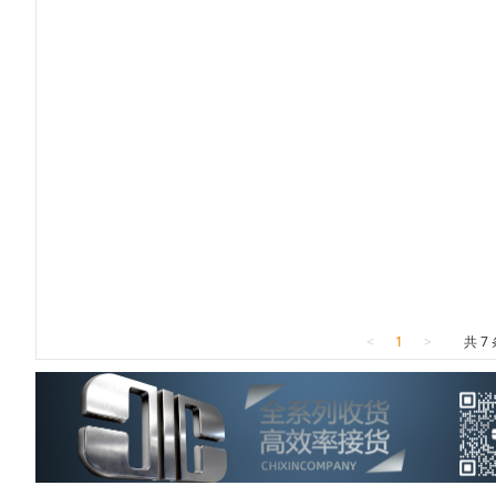
<
1
>
共 7