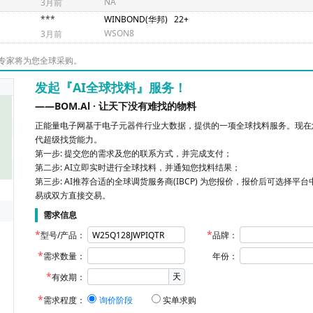
NA
3月前
***
WINBOND(华邦)
22+
WSON8
3月前
专家将为您全球采购。
发起『AI全球找料』服务！
——BOM.Al · 让天下没有难找的物料
正能量电子网基于电子元器件行业大数据，提供的一项全球找料服务。现在您
代超级找货能力。
第一步: 提交您的需求及您的联系方式，并完成支付；
第二步: AI立即实时进行全球找料，并通知您找料结果；
第三步: AI推荐合适的全球调货服务商(IBCP) 为您报价，报价后可选择平
易或双方直接交易。
需求信息
型号/产品：
品牌：
需求数量：
年份：
天
有效期：
需求程度：
询价阶段
实单求购