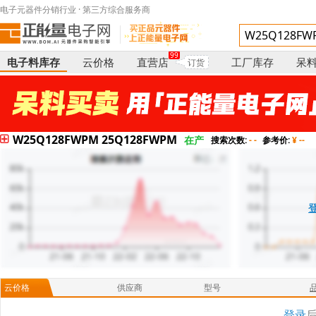
电子元器件分销行业 · 第三方综合服务商
99
电子料库存
云价格
直营店
工厂库存
呆
订货
W25Q128FWPM 25Q128FWPM
在产
搜索次数:
- -
参考价:
¥ --
云价格
供应商
型号
登录