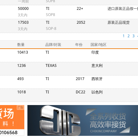
SOP8
一周前
50000
TI
22+
进口原装正品假一
SOP8
3天内
17503
TI
2052
原装正品现货
SOP-8
3天内
1
2
3
数量
品牌/封装
年份
国家/地区
10413
TI
印度
1236
TEXAS
意大利
493
TI
2017
西班牙
1018
TI
DC22
以色列