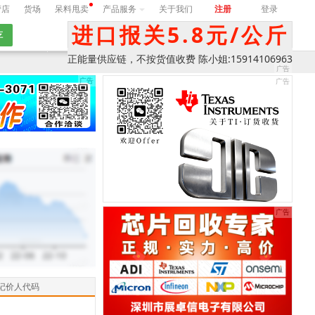
营店
货场
呆料甩卖
产品服务
关于我们
注册
登录
进口报关5.8元/公斤
期
询价
正能量供应链，不按货值收费 陈小姐:15914106963
记价人代码