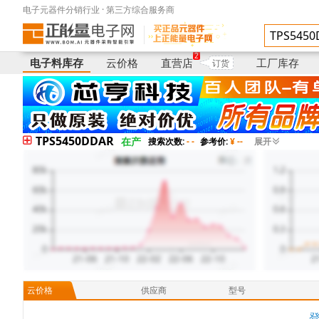
电子元器件分销行业 · 第三方综合服务商
电子料库存
供应商
型号
2
电子料库存
云价格
直营店
工厂库存
订货
TPS5450DDAR
在产
搜索次数:
- -
参考价:
¥ --
展开
云价格
供应商
型号