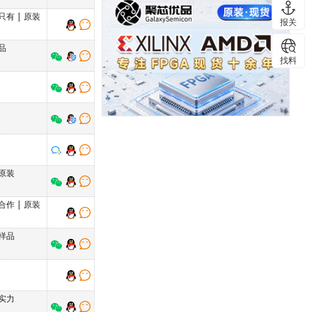
只有
|
原装
报关
品
找料
原装
合作
|
原装
样品
实力