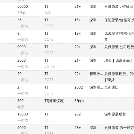
50000
TI
21+
深圳
只做原装，特价出
N/A
3天内
36
TI
15+
深圳
保证原装/价格可
SOP8
一周前
9
TI
18+
深圳
原装现货/寻求代
SOP8
货
一周前
9999
TI
20+
深圳
只做原装 公司现货
SOP8
一周前
3000
TI
21+
深圳
现金
|
原装正品
|
SOP-8
一周前
29
TI
22+
新亚洲2期N4C448-458
只做原装现货，低
SOP8
| 现货
一周前
2
TI
2032+
深圳现货
全新进口
SOP8
一周前
500
TI(德州仪器)
3年内
-
昨天
10000
TI
2021
深圳原装现货
SOP8
一周前
5000
TI
23+
深圳
只做原装 假一赔
SOP8
一周前