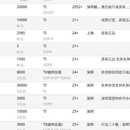
20000
TI
2052+
深圳都会轩1514
微芯能只做原装，
HSOIC
10000
TI
21+
优势订货，原装正
昨天
2585
TI
24+
上海
原装正品
SOP-8
昨天
5
TI
21+
SOP8
昨天
1500
TI
21+
原装正品 支持实单
SOP8
昨天
8000
TI/德州仪器
24+
深圳
价优秒回消息只做
SOP-8-EP-150mil
3天内
30000
TI
25+
深圳
实单价优支持长期
N
3天内
3000
TI
21+
深圳
深圳现货特价可出
SOP8
3天内
10000
TI
25+
深圳
-
3天内
3000
TI(德州仪器)
25+
深圳
行业二十载，老牌