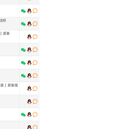
信经
|
原装
理渠
|
原装现