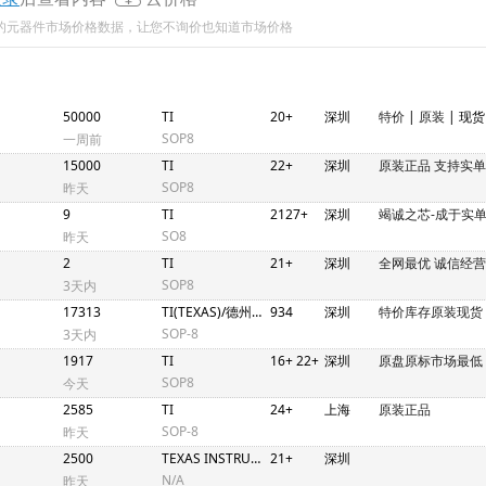
新的元器件市场价格数据，让您不询价也知道市场价格
50000
TI
20+
深圳
特价
|
原装
| 现货
SOP8
一周前
15000
TI
22+
深圳
原装正品 支持实单
SOP8
昨天
9
TI
2127+
深圳
竭诚之芯-成于实单
SO8
昨天
2
TI
21+
深圳
全网最优 诚信经营
SOP8
3天内
17313
TI(TEXAS)/德州仪器
934
深圳
特价库存原装现货
SOP-8
3天内
1917
TI
16+ 22+
深圳
原盘原标市场最低
SOP8
今天
2585
TI
24+
上海
原装正品
SOP-8
昨天
2500
TEXAS INSTRUMENTS
21+
深圳
N/A
昨天