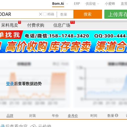
Bom.Ai
ERP
供应链
小蜜蜂
直
精确
数量
品牌
/封装
年份
仓库
卖家说明/品质/货
9
15
呆料甩卖
付费求购
信息广场
登录
后查看数据趋势
品牌
封装
年份
参考价
时间
数量
登录
后查看内容
云价格