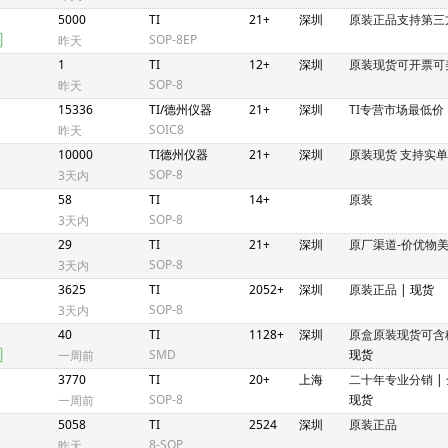
5000
TI
21+
深圳
原装正品支持第三
SOP-8EP
昨天
1
TI
12+
深圳
原装现货可开票可
SOP-8
昨天
15336
TI/德州仪器
21+
深圳
TI专营市场最低价
SOIC8
昨天
10000
TI德州仪器
21+
深圳
原装现货 支持实单
SOP-8
3天内
58
TI
14+
原装
SOP-8
3天内
29
TI
21+
深圳
原厂渠道-价优物
SOP-8
3天内
3625
TI
2052+
深圳
原装正品
| 现货
SOP-8
3天内
40
TI
1128+
深圳
原盒原装现货可含
SMD
现货
一周前
3770
TI
20+
上海
二十年专业分销
|
SOP-8
现货
一周前
5058
TI
2524
深圳
原装正品
8-SOP
昨天