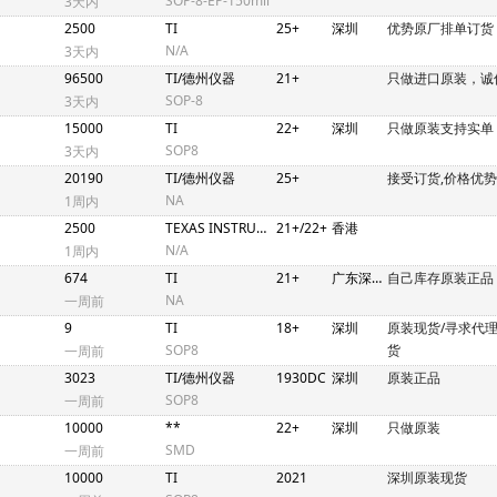
SOP-8-EP-150mil
3天内
2500
TI
25+
深圳
优势原厂排单订货
N/A
3天内
96500
TI/德州仪器
21+
只做进口原装，诚
SOP-8
3天内
15000
TI
22+
深圳
只做原装支持实单
SOP8
3天内
20190
TI/德州仪器
25+
接受订货,价格优势
NA
1周内
2500
TEXAS INSTRUMENTS
21+/22+
香港
N/A
1周内
674
TI
21+
广东深圳
自己库存原装正品
NA
一周前
9
TI
18+
深圳
原装现货/寻求代
SOP8
货
一周前
3023
TI/德州仪器
1930DC
深圳
原装正品
SOP8
一周前
10000
**
22+
深圳
只做原装
SMD
一周前
10000
TI
2021
深圳原装现货