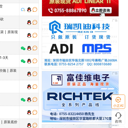
货
以砍
理渠
|
原装现
 1-3天
价抛
|
原装
小正AI
咨询
万
|
原装底价