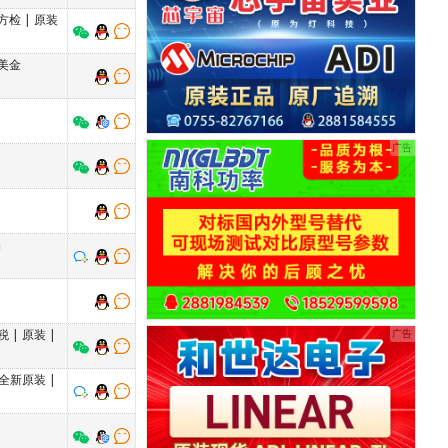
方检
|
原装
美金
美
税
|
原装
|
全新原装
|