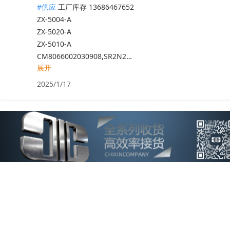
#供应
工厂库存 13686467652

ZX-5004-A

ZX-5020-A

ZX-5010-A

CM8066002030908,SR2N2

展开
EURESYS

PMK-1524

2025/1/17
900-82888-0040-0T0

FH8068604676164 SRLCN

FH8068604676143 SRLCJ

FH8068604436405 SRLBV

NUC-1185G7E

NUC-1145G7E

FJ8071505225005 SRMRQ

FJ8071504796516 SRLE4

EN21-X4-A1

AOF-156006-01-1

1624

FJ8071504796411 SRLE3
