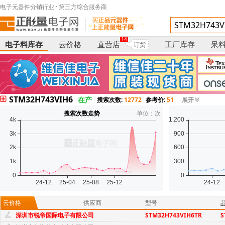
电子元器件分销行业 · 第三方综合服务商
14
电子料库存
云价格
直营店
工厂库存
呆
订货
STM32H743VIH6
在产
搜索次数:
12772
参考价:
51
展开
搜索次数走势
单位：次
云价格
供应商
型号
深圳市锐帝国际电子有限公司
STM32H743VIH6TR
S