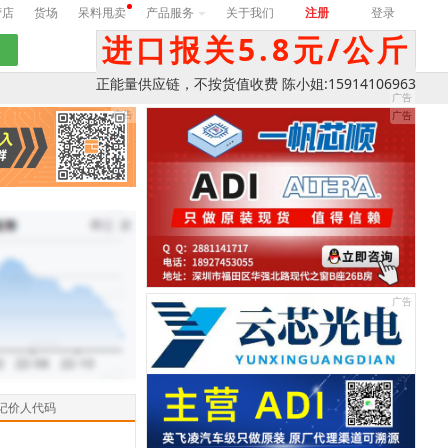
营店
货场
呆料甩卖
产品服务
关于我们
注册
登录
进口报关5.8元/公斤
正能量供应链，不按货值收费 陈小姐:15914106963
记价人代码