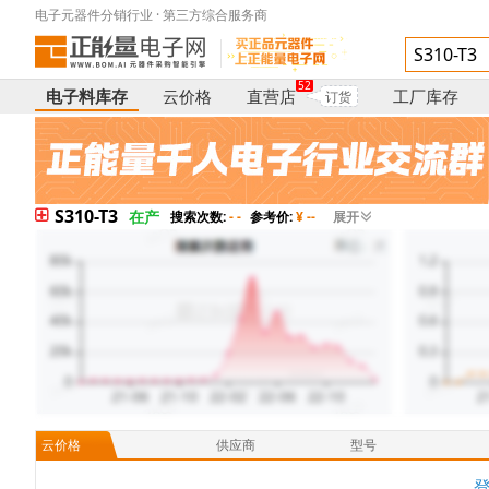
电子元器件分销行业 · 第三方综合服务商
52
电子料库存
云价格
直营店
工厂库存
订货
S310-T3
在产
搜索次数:
- -
参考价:
¥ --
展开
云价格
供应商
型号