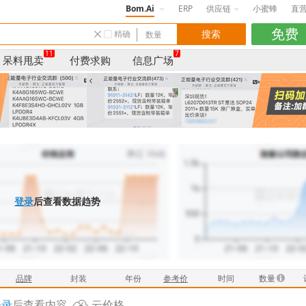
Bom.Ai
ERP
供应链
小蜜蜂
直
精确
11
7
呆料甩卖
付费求购
信息广场
登录
后查看数据趋势
品牌
封装
年份
参考价
时间
数量
登录
后查看内容
云价格