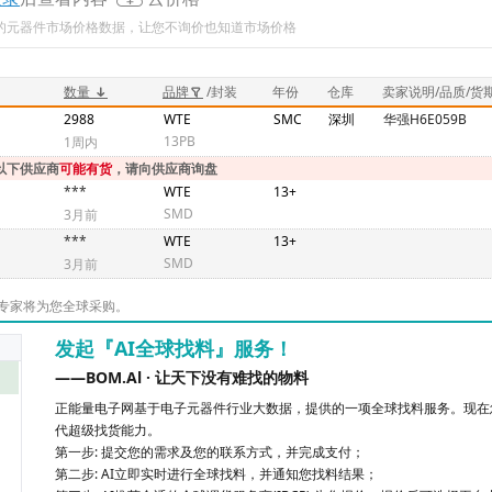
新的元器件市场价格数据，让您不询价也知道市场价格
数量
品牌
/封装
年份
仓库
卖家说明/品质/货
2988
WTE
SMC
深圳
华强H6E059B
13PB
1周内
以下供应商
可能有货
，请向供应商询盘
***
WTE
13+
SMD
3月前
***
WTE
13+
SMD
3月前
专家将为您全球采购。
发起『AI全球找料』服务！
——BOM.Al · 让天下没有难找的物料
正能量电子网基于电子元器件行业大数据，提供的一项全球找料服务。现在您
代超级找货能力。
第一步: 提交您的需求及您的联系方式，并完成支付；
第二步: AI立即实时进行全球找料，并通知您找料结果；