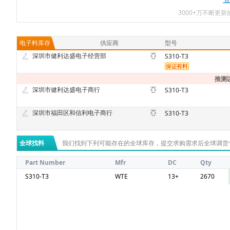
3000+万不断更
电子料库存
供应商
型号
深圳市健利达盛电子经营部
S310-T3
推测
深圳市健利达盛电子商行
S310-T3
深圳市福田区和信利电子商行
S310-T3
全球找料
我们找到下列可能存在的全球库存，提交求购需求后全球调货
Part Number
Mfr
DC
Qty
S310-T3
WTE
13+
2670