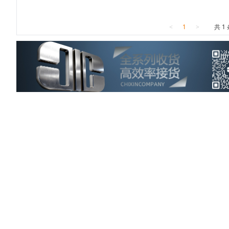
<
1
>
共 1