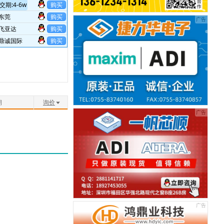
交期:4-6w
购买
东莞
购买
飞亚达
购买
鼎诚国际
购买
深圳
购买
老华强
购买
购买
赛格大厦
购买
华强广场
购买
期
询价
航都大厦
购买
购买
国贸深房广场
购买
华丽装饰
购买
华强广场
购买
老华强
购买
赛格广场
购买
赛格广场
购买