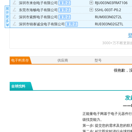
深圳市来创电子有限公司
RJU003N03FRAT106
展
东莞市海畅电子有限公司
SSHL-003T-P0.2
开
更
深圳市索辉电子有限公司
RUM003N02T2L
多
深圳市锦泰诚业电子有限公司
RUE003N02GZTL
深圳市金凯通电子科技有限公司销售一部
CIU32F003W5S6TU
深圳市桓茂芯电子科技有限公司
STM8S003F3P6TR
3000+万不断更
深圳市壹探网络技术有限公司
PREC003SAAN-RC
深圳市展盛微电子有限公司
50305-0034N-003
深圳京玺跃科技有限公司
PY32F003F16P6TR
电子料库存
供应商
型号
深圳市力兴微电子有限公司
CW32F003F4P7
很抱歉，没
深圳市联营恒业科技有限公司
N32G003F5S7
易赛特国际（香港）有限公司
ASM31LX003T20AIR
全球找料
深圳市金欣电子科技有限公司
N32G003F5Q7
深圳市东港盛电子技术有限公司
TPD6F003DQDR
发
香港富联威科技有限公司
HC32F003C4PA-TSSO
——
深圳市追梦世纪科技有限公司
STM8S003F3P6TR
正能量电子网基于电子元器件行
深圳市瑞凯迪科技有限公司
STM8S003F3P6TR
级找货能力。
第一步: 提交您的需求及您的
第二步: AI立即实时进行全球