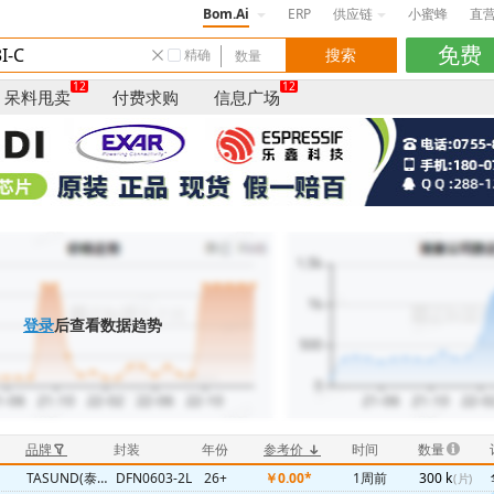
Bom.Ai
ERP
供应链
小蜜蜂
直
精确
12
12
呆料甩卖
付费求购
信息广场
登录
后查看数据趋势
品牌
封装
年份
参考价
时间
数量
TASUND(泰盛达)
DFN0603-2L
26+
￥0.00*
1周前
300 k
(片)