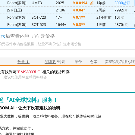
Rohm(罗姆)
UMT3
2025
￥0.019412
1年前
3000起订
JST(日压)
21.06
￥0.04*
2周前
7992
(片)
Rohm(罗姆)
SOT-723
17+
￥0.1**
21小时前
10
(片)
Rohm(罗姆)
SOT-523
1644+
￥0.3**
1天前
4370
(片)
HED(华大电子)
SOP-16
两年内
￥0.4**
20小时前
10 k
(片)
登录
后查看内容
云价格
ST(意法)
TSSOP-20
24+25+
￥0.97
8月前
30 k
(片)
新的元器件市场价格数据，让您不询价也知道市场价格
Sullins
20+
￥0.525752
API实时
64
(片)
SMD
SMD
23+22+
￥0.5**
1天前
4718
(片)
PUYA(普冉)
SSOP
4E1TO1B(24+)
￥1.***
17小时前
3927
(片)
数量
品牌
/封装
年份
仓库
卖家说明/品质/货
CW(武汉芯源)
TSSOP20
24+
￥0.7**
21小时前
20 k
(片)
有找到与"
PMSA003I-C
"相关的现货库存
Nations(国民技术)
TSSOP20
25+
￥0.7**
20小时前
5920
(片)
建议您使用AI全球找料服务
赛腾微
-
2421
￥0.7**
6月前
3000
(片)
Nations(国民技术)
QFN20
26+
￥0.840708
2天前
30 k
(片)
TI(德州仪器)
WSON-12
22+
￥0.8**
13小时前
2
(片)
起『AI全球找料』服务！
P20
XHSC(小华)
TSSOP20
2023/22
￥3.***
1天前
10
(片)
BOM.Al · 让天下没有难找的物料
ST(意法)
TSSOP20
25+255+
￥0.9**
22小时前
30 k
(片)
业大数据，提供的一项全球找料服务。现在您可以体验AI时代超
ST(意法)
TSSOP20
24+
￥1.***
1天前
200 k
(片)
联系方式，并完成支付；
找料，并通知您找料结果；