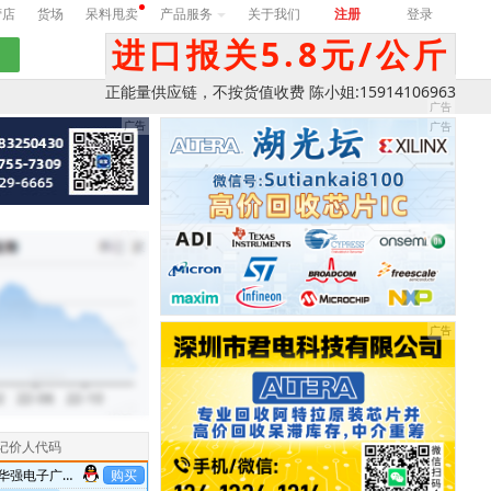
营店
货场
呆料甩卖
产品服务
关于我们
注册
登录
进口报关5.8元/公斤
正能量供应链，不按货值收费 陈小姐:15914106963
记价人代码
华强电子广场
购买