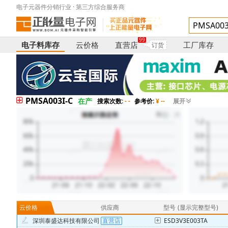
电子元器件分销行业 · 第三方综合服务商
99
电子料库存
云价格
直营店
工厂库存
订货
PMSA003I-C
在产
搜索次数:
- -
参考价:
¥ --
展开
云价格
供应商
型号
(显示完整型号)
深圳泰盛达科技有限公司
ESD3V3E003TA