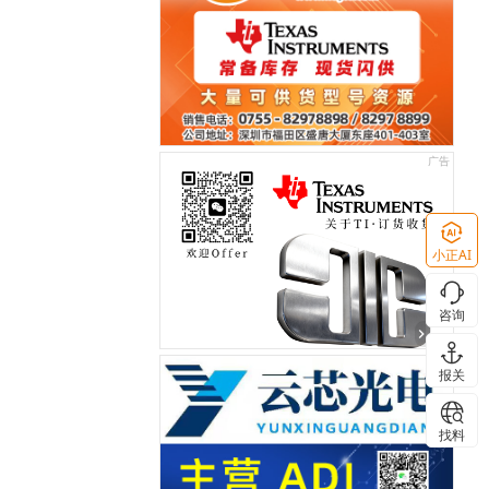
小正AI
咨询
报关
找料