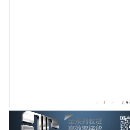
<
1
>
共 9