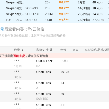
Nexperia(安世)
25+
￥0.4**
2月前
48 k
(片)
Nexperia(安世)
SOD-993
25+
￥0.7**
14小时前
10 k
(片)
Nexperia(安世)
SOD-123F
2506+
￥0.8**
29分钟前
24 k
(片)
TOSHIBA(东芝)
SOT-163
1440
￥1.***
23小时前
2700
(片)
N/A(未知)
QFN
15+
￥1.***
1天前
1800
(片)
登录
后查看内容
云价格
ISOCOM(英国安数光)
SOP6
2018+
￥3.362832
2周前
228
(片)
新的元器件市场价格数据，让您不询价也知道市场价格
ABRACON
-
￥3.498319
API实时
3500起订
ST(意法)
2526+
￥1*.***
3月前
600起订
SANKEN(三垦)
LF1003
23+
￥11
2月前
18 k
(片)
数量
品牌
/封装
年份
仓库
卖家说明/品质/货
Maxim(美信)
SOT23-3
24+
￥1*.***
1年前
2500起订
以下供应商
可能有货
，请向供应商询盘
***
ORION FANS
下单+
NA
1月内
***
Orion Fans
25+26+
3月前
***
Orion Fans
23+
2
3月前
***
Orion Fans
25+
SAMTEC
3月前
***
Orion Fans
21+