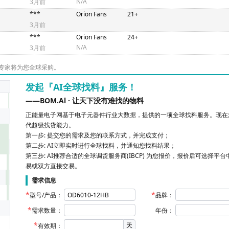
N/A
3月前
***
Orion Fans
21+
3月前
***
Orion Fans
24+
N/A
3月前
专家将为您全球采购。
发起『AI全球找料』服务！
——BOM.Al · 让天下没有难找的物料
正能量电子网基于电子元器件行业大数据，提供的一项全球找料服务。现在您
代超级找货能力。
第一步: 提交您的需求及您的联系方式，并完成支付；
第二步: AI立即实时进行全球找料，并通知您找料结果；
第三步: AI推荐合适的全球调货服务商(IBCP) 为您报价，报价后可选择平
易或双方直接交易。
需求信息
型号/产品：
品牌：
需求数量：
年份：
天
有效期：