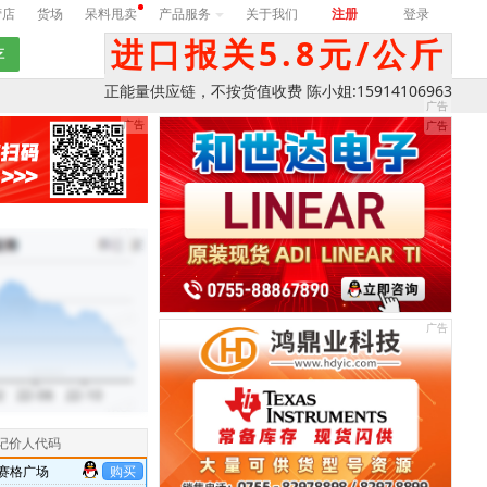
营店
货场
呆料甩卖
产品服务
关于我们
注册
登录
进口报关5.8元/公斤
正能量供应链，不按货值收费 陈小姐:15914106963
记价人代码
赛格广场
购买