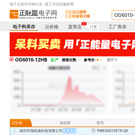
电子元器件分销行业 · 第三方综合服务商
37
电子料库存
云价格
直营店
工厂库存
订货
OD6010-12HB
在产
搜索次数:
- -
参考价:
¥ --
展开
云价格
供应商
型号
深圳市瑞凯迪科技有限公司
PMEG6010ETR-QX