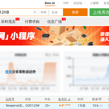
Bom.Ai
ERP
供应链
小蜜蜂
直
精确
12
10
呆料甩卖
付费求购
信息广场
登录
后查看数据趋势
品牌
封装
年份
参考价
时间
数量
Nexperia(安世)
SOD123W
25+
￥4*.***
1天前
13 k
(片)