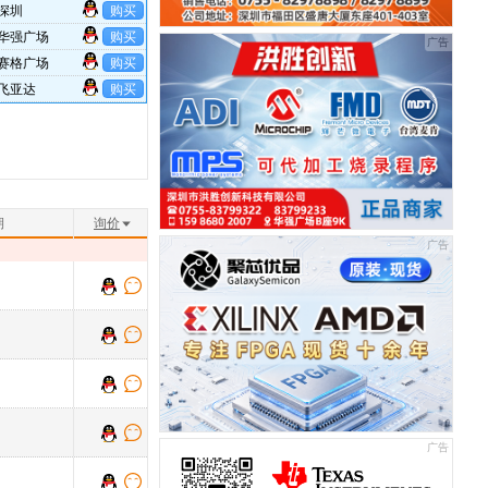
深圳
购买
华强广场
购买
赛格广场
购买
飞亚达
购买
鼎诚国际
购买
华强广场
购买
交期:18-20w
购买
交期:16-18w
购买
鼎诚国际大厦
购买
期
询价
交期:22-24w
购买