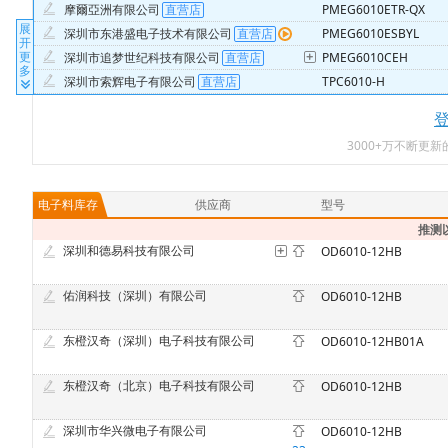
摩爾亞洲有限公司
PMEG6010ETR-QX
展
深圳市东港盛电子技术有限公司
PMEG6010ESBYL
开
更
深圳市追梦世纪科技有限公司
PMEG6010CEH
多
深圳市索辉电子有限公司
TPC6010-H
深圳市锦泰诚业电子有限公司
DC6010
北京科丰泰科技有限公司
IS6010XSM
3000+万不断更
深圳市壹探网络技术有限公司
AMELA6010S-100MT
深圳迈锐创芯科技有限公司
STTH6010W
深圳市菱肯科技有限公司
SMA6010
电子料库存
供应商
型号
深圳市金凯通电子科技有限公司销售一部
MAX6010AEUR+T
推测
深圳和德易科技有限公司
OD6010-12HB
佑润科技（深圳）有限公司
OD6010-12HB
东橙汉奇（深圳）电子科技有限公司
OD6010-12HB01A
东橙汉奇（北京）电子科技有限公司
OD6010-12HB
深圳市华兴微电子有限公司
OD6010-12HB