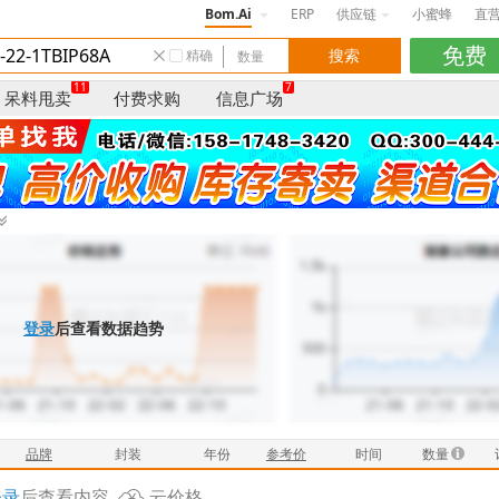
Bom.Ai
ERP
供应链
小蜜蜂
直
精确
11
7
呆料甩卖
付费求购
信息广场
登录
后查看数据趋势
品牌
封装
年份
参考价
时间
数量
登录
后查看内容
云价格