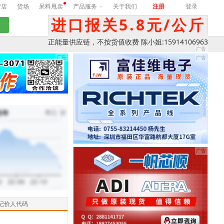
营店
货场
呆料甩卖
产品服务
关于我们
注册
登录
进口报关5.8元/公斤
正能量供应链，不按货值收费 陈小姐:15914106963
记价人代码