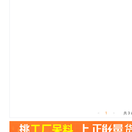
<
1
>
共 3