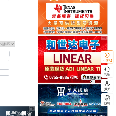
小正AI
咨询
报关
找料