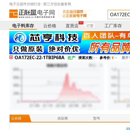
电子元器件分销行业 · 第三方综合服务商
99
电子料库存
云价格
直营店
工厂库存
订货
OA172EC-22-1TBIP68A
在产
搜索次数:
- -
参考价:
¥ --
展开
云价格
供应商
型号