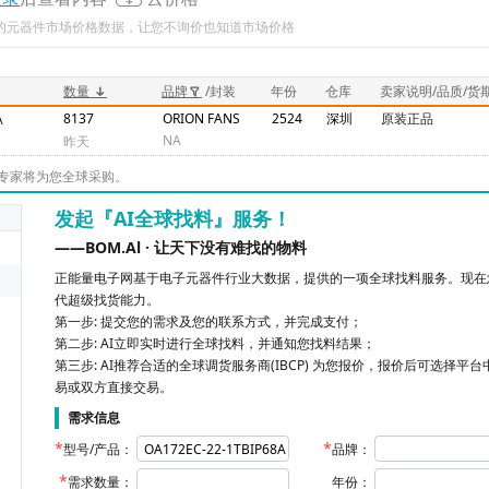
新的元器件市场价格数据，让您不询价也知道市场价格
数量
品牌
/封装
年份
仓库
卖家说明/品质/货
8137
ORION FANS
2524
深圳
原装正品
A
NA
昨天
专家将为您全球采购。
发起『AI全球找料』服务！
——BOM.Al · 让天下没有难找的物料
正能量电子网基于电子元器件行业大数据，提供的一项全球找料服务。现在您
代超级找货能力。
第一步: 提交您的需求及您的联系方式，并完成支付；
第二步: AI立即实时进行全球找料，并通知您找料结果；
第三步: AI推荐合适的全球调货服务商(IBCP) 为您报价，报价后可选择平
易或双方直接交易。
需求信息
型号/产品：
品牌：
需求数量：
年份：