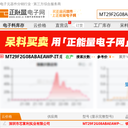
电子元器件分销行业 · 第三方综合服务商
电子料库存
供应商
型号
(显示完整型号)
6
电子料库存
云价格
直营店
工厂库存
呆
订货
MT29F2G08ABAEAWP-IT:E
在产
搜索次数:
- -
参考价:
¥ --
展开
云价格
供应商
型号
(显示完整型号)
深圳市芯富利实业有限公司
MT29F2G08ABAEAWP-IT:E