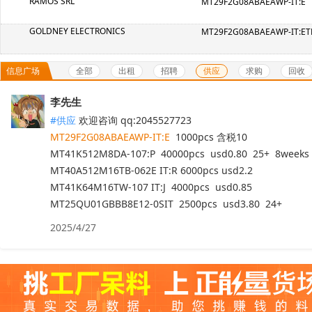
RAMOS SRL
MT29F2G08ABAEAWP-IT:E
GOLDNEY ELECTRONICS
MT29F2G08ABAEAWP-IT:ET
全部
出租
招聘
供应
求购
回收
信息广场
李先生
#供应
MT29F2G08ABAEAWP-IT:E
  1000pcs 含税10

MT41K512M8DA-107:P  40000pcs  usd0.80  25+  8weeks 

MT40A512M16TB-062E IT:R 6000pcs usd2.2

MT41K64M16TW-107 IT:J  4000pcs  usd0.85  

MT25QU01GBBB8E12-0SIT  2500pcs  usd3.80  24+
2025/4/27