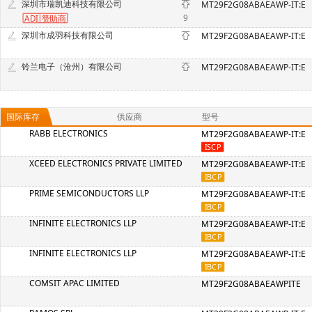
深圳市瑞凯迪科技有限公司
MT29F2G08ABAEAWP-IT:E
9
ADI
赞
助商
深圳市成羽科技有限公司
MT29F2G08ABAEAWP-IT:E
铃兰电子（沧州）有限公司
MT29F2G08ABAEAWP-IT:E
国际库存
供应商
型号
RABB ELECTRONICS
MT29F2G08ABAEAWP-IT:E
XCEED ELECTRONICS PRIVATE LIMITED
MT29F2G08ABAEAWP-IT:E
PRIME SEMICONDUCTORS LLP
MT29F2G08ABAEAWP-IT:E
INFINITE ELECTRONICS LLP
MT29F2G08ABAEAWP-IT:E
INFINITE ELECTRONICS LLP
MT29F2G08ABAEAWP-IT:E
COMSIT APAC LIMITED
MT29F2G08ABAEAWPITE