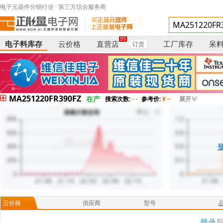
电子元器件分销行业 · 第三方综合服务商
99
电子料库存
云价格
直营店
工厂库存
呆
订货
MA251220FR390FZ
在产
搜索次数:
- -
参考价:
¥ --
展开
云价格
供应商
型号
登录