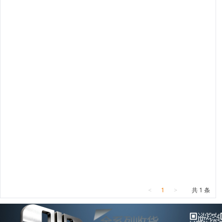
<
1
>
共 1 条