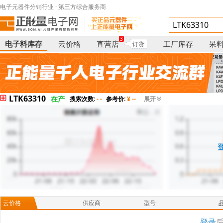
电子元器件分销行业 · 第三方综合服务商
3
电子料库存
云价格
直营店
工厂库存
呆
订货
LTK63310
在产
搜索次数:
- -
参考价:
¥ --
展开
云价格
供应商
型号
登录