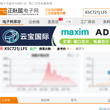
电子元器件分销行业 · 第三方综合服务商
18
电子料库存
云价格
直营店
工厂库存
呆
订货
KSC721J LFS
在产
搜索次数:
- -
参考价:
¥ --
展开
云价格
供应商
型号
登录