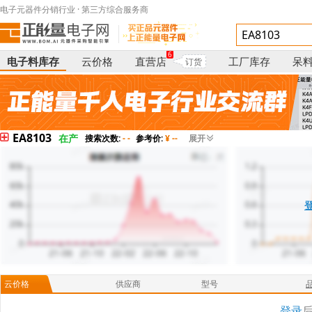
电子元器件分销行业 · 第三方综合服务商
6
电子料库存
云价格
直营店
工厂库存
呆
订货
EA8103
在产
搜索次数:
- -
参考价:
¥ --
展开
云价格
供应商
型号
登录