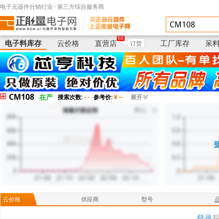
电子元器件分销行业 · 第三方综合服务商
电子料库存
供应商
型号
66
电子料库存
云价格
直营店
工厂库存
呆
订货
CM108
在产
搜索次数:
- -
参考价:
¥ --
展开
云价格
供应商
型号
登录