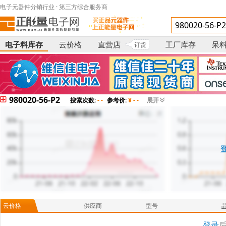
电子元器件分销行业 · 第三方综合服务商
电子料库存
云价格
直营店
工厂库存
呆
订货
980020-56-P2
搜索次数:
- -
参考价:
¥ - -
展开
云价格
供应商
型号
登录