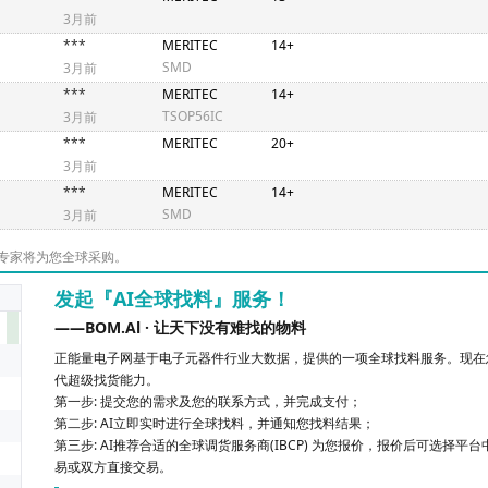
3月前
***
MERITEC
14+
SMD
3月前
***
MERITEC
14+
TSOP56IC
3月前
***
MERITEC
20+
3月前
***
MERITEC
14+
SMD
3月前
专家将为您全球采购。
发起『AI全球找料』服务！
——BOM.Al · 让天下没有难找的物料
正能量电子网基于电子元器件行业大数据，提供的一项全球找料服务。现在您
代超级找货能力。
第一步: 提交您的需求及您的联系方式，并完成支付；
第二步: AI立即实时进行全球找料，并通知您找料结果；
第三步: AI推荐合适的全球调货服务商(IBCP) 为您报价，报价后可选择平
易或双方直接交易。