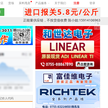
营店
货场
呆料甩卖
产品服务
关于我们
注册
登录
进口报关5.8元/公斤
正能量供应链，不按货值收费 陈小姐:15914106963
记价人代码