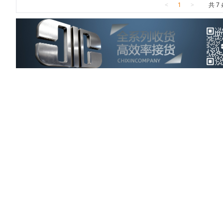
<
1
>
共 7