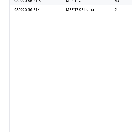
980020-56-P1-K
MERITEC
43
980020-56-P1K
MERITEK Electronics Corporation
2