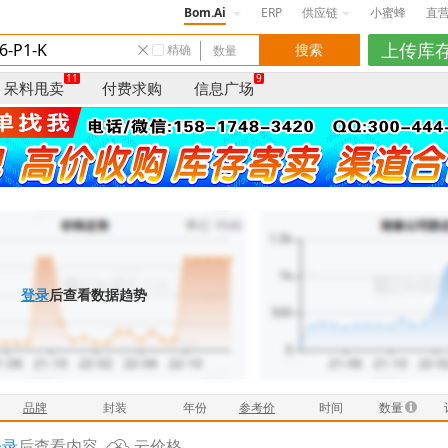
Bom.Ai
ERP
供应链
小蜜蜂
直
精确
11
9
呆料甩卖
付费求购
信息广场
登录
后查看数据趋势
品牌
封装
年份
参考价
时间
数量
登录
后查看内容
云价格