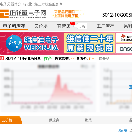
电子元器件分销行业 · 第三方综合服务商
99
电子料库存
云价格
直营店
工厂库存
呆
订货
3012-10G00SBA
在产
搜索次数:
- -
参考价:
¥ --
展开
云价格
供应商
型号
登录