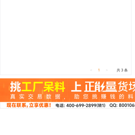
<
1
>
共 3 条