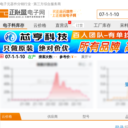
电子元器件分销行业 · 第三方综合服务商
4
电子料库存
云价格
直营店
工厂库存
呆
订货
07-1-1-10
在产
搜索次数:
- -
参考价:
¥ --
展开
云价格
供应商
型号
登录