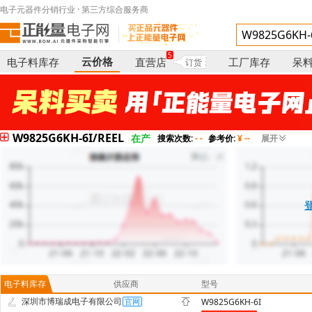
电子元器件分销行业 · 第三方综合服务商
5
云价格
电子料库存
直营店
工厂库存
呆
订货
W9825G6KH-6I/REEL
在产
搜索次数:
- -
参考价:
¥ --
展开
电子料库存
供应商
型号
深圳市博瑞成电子有限公司
W9825G6KH-6I