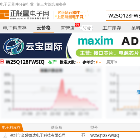
电子元器件分销行业 · 第三方综合服务商
99
云价格
电子料库存
直营店
工厂库存
呆
订货
W25Q128FWSIQ
在产
搜索次数:
- -
参考价:
¥ --
展开
电子料库存
供应商
型号
深圳市金盛微达电子科技有限公司
W25Q128FWSIQ