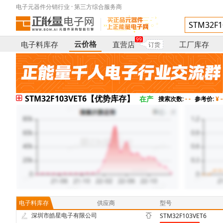
电子元器件分销行业 · 第三方综合服务商
99
云价格
电子料库存
直营店
工厂库存
订货
STM32F103VET6【优势库存】
在产
搜索次数:
- -
参考价:
¥ -
电子料库存
供应商
型号
深圳市皓星电子有限公司
STM32F103VET6