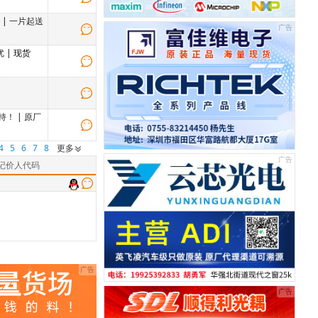
低
|
一片起送
优
| 现货
持！
|
原厂
4
5
6
7
8
更多
记价人代码