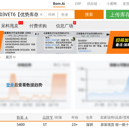
Bom.Ai
ERP
供应链
小蜜蜂
直
精确
11
9
呆料甩卖
付费求购
信息广场
-
展开
登录
后查看数据趋势
数量
品牌
/封装
年份
仓库
卖家说明/品质/货
5400
ST
23+
深圳
原装现货 假一赔十