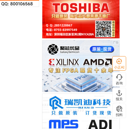
小正AI
咨询
报关
找料