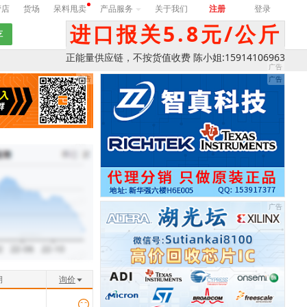
营店
货场
呆料甩卖
产品服务
关于我们
注册
登录
进口报关5.8元/公斤
正能量供应链，不按货值收费 陈小姐:15914106963
期
询价