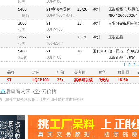
LQFP100
昨天
5400
ST/意法半导体
25/26+
深圳
原装现货 市场最
LQFP-100(14X14)
加Q 1260920264
一周前
3000
ST
23+
深圳
专业分销&原装价
LQFP-100
今天
3197
ST
2524
深圳
原装正品
100-LQFP
今天
5400
ST
20+
国利801
假一罚万！实单支
LQFP100
原装正品
| 现货
3天内
1
2
3
品牌
封装
年份
参考价
时间
数量
ST
LQFP100
25+
实单可以谈
3天内
1K-5k
登录
后查看内容
云价格
新的元器件市场价格数据，让您不询价也知道市场价格