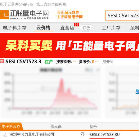
电子元器件分销行业 · 第三方综合服务商
99
云价格
电子料库存
直营店
工厂库存
呆
订货
SESLC5VT523-3
在产
搜索次数:
- -
参考价:
¥ --
展开
电子料库存
供应商
型号
深圳中芯力量电子有限公司
SESLC5VT523-3U