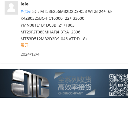
lele
#供应
出：MT53E256M32D2DS-053 WT:B 24+  6k

K4Z80325BC-HC16000  22+ 33600

YMN08TE1B1DC3B  21+1863

MT29F2T08EMHAFJ4-3T:A  2396

展开
SDINBDG4-8G-XI1
  22+4560

K4Z80325BC-HC14  21+16800

2024/12/4
MT61K256M32JE-14:A  21+ 2k

MT40A512M16LY-062E:E 23+ 10k

TH58TFG8DDLBA4C 23k

SDUNEI3MM-1T00CE 2k

TH58LKT2T25BA8K  1k

TH58LJT2T24BA8H 917pcs

TC58NVG0S3HTAI0  9600

TC58NVG0S3ETAI0 9600

TC58NVG1S3ETA00 11829 

TC58NVG1S3HTAI0 9600

TC58NVG2S0HTA00  14400
