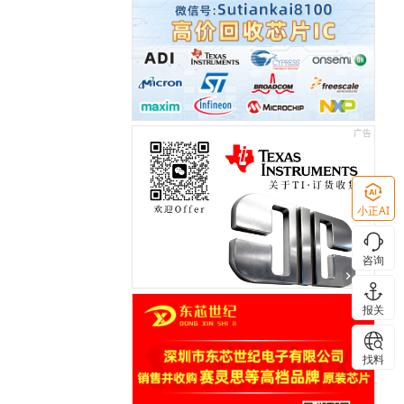
小正AI
咨询
报关
找料