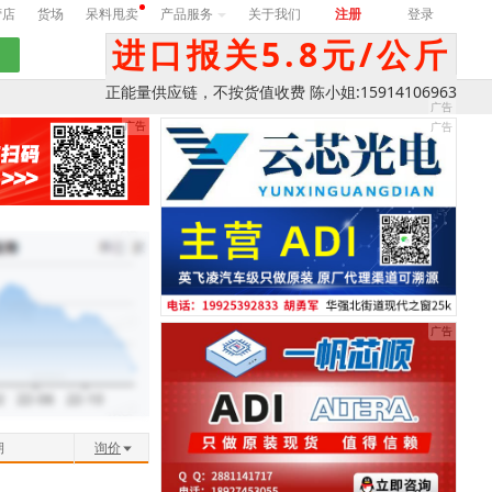
营店
货场
呆料甩卖
产品服务
关于我们
注册
登录
进口报关5.8元/公斤
正能量供应链，不按货值收费 陈小姐:15914106963
期
询价