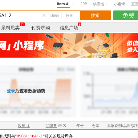
Bom.Ai
ERP
供应链
小蜜蜂
直
精确
11
9
呆料甩卖
付费求购
信息广场
登录
后查看数据趋势
数量
品牌
/封装
年份
仓库
卖家说明/品质/货
有找到与"
RS081116A1-2
"相关的现货库存