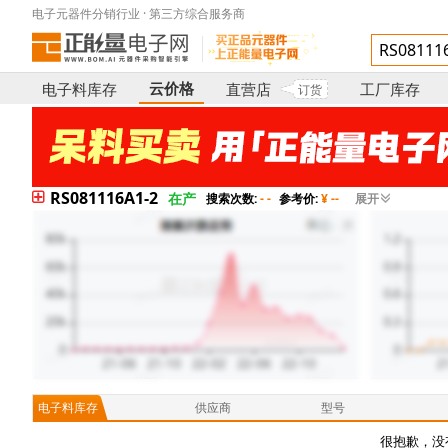
电子元器件分销行业 · 第三方综合服务商
云价格
电子料库存
直营店
工厂库存
订货
RS081116A1-2
在产
搜索次数:
- -
参考价:
¥ --
展开
电子料库存
供应商
型号
很抱歉，没