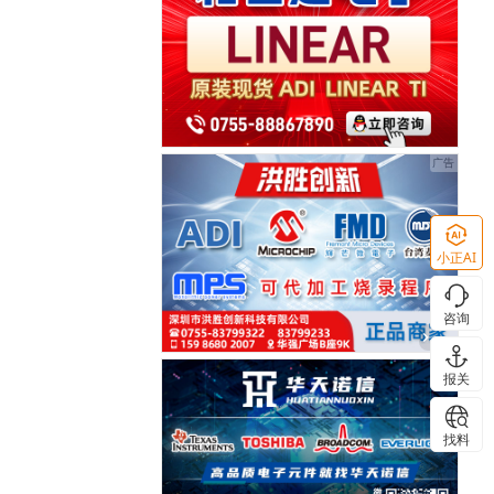
小正AI
咨询
报关
找料