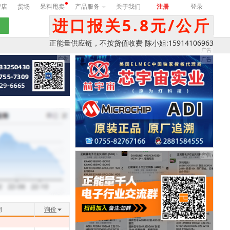
营店
货场
呆料甩卖
产品服务
关于我们
注册
登录
进口报关5.8元/公斤
正能量供应链，不按货值收费 陈小姐:15914106963
期
询价