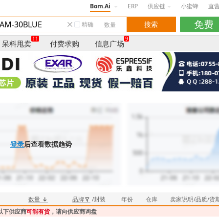
Bom.Ai
ERP
供应链
小蜜蜂
直
精确
11
9
呆料甩卖
付费求购
信息广场
登录
后查看数据趋势
数量
品牌
/封装
年份
仓库
卖家说明/品质/货
以下供应商
可能有货
，请向供应商询盘