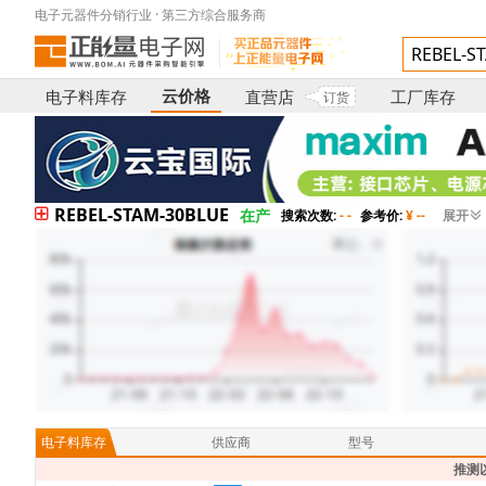
电子元器件分销行业 · 第三方综合服务商
云价格
电子料库存
直营店
工厂库存
订货
REBEL-STAM-30BLUE
在产
搜索次数:
- -
参考价:
¥ --
展开
电子料库存
供应商
型号
推测