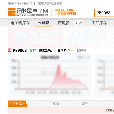
电子元器件分销行业 · 第三方综合服务商
国际库存
供应商
型号
云价格
电子料库存
直营店
工厂库存
订货
PE9068
在产
搜索次数:
- -
参考价:
¥ --
展开
电子料库存
供应商
型号
推测