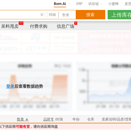
Bom.Ai
ERP
供应链
小蜜蜂
直
精确
数量
品牌/封装
年份
国家/地区
11
7
呆料甩卖
付费求购
信息广场
登录
后查看数据趋势
数量
品牌
/封装
年份
仓库
卖家说明/品质/货
以下供应商
可能有货
，请向供应商询盘