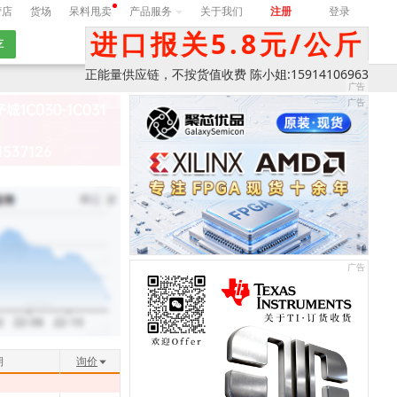
营店
货场
呆料甩卖
产品服务
关于我们
注册
登录
进口报关5.8元/公斤
询价
正能量供应链，不按货值收费 陈小姐:15914106963
期
询价