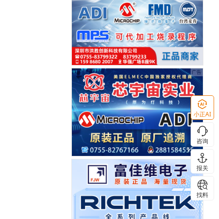
小正AI
咨询
报关
找料