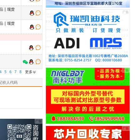
品
| 现货
品
| 现货
4
5
6
7
8
更多
记价人代码