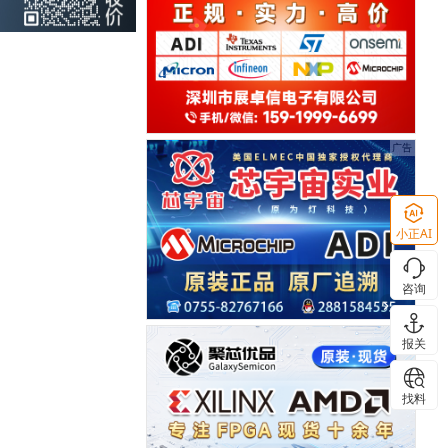
小正AI
咨询
报关
找料