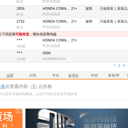
PCR-V20LB
昨天
2856
HONDA CONNECTORS
21+
深圳
只做原装
|
原装正
PCR-V20LB
昨天
2732
HONDA CONNECTORS
21+
深圳
只做原装
|
原装正
PCR-V20LB
昨天
以下供应商
可能有货
，请向供应商询盘
***
HONDA CONNEC
21+
PCR-V20LB
3月前
***
5000
HONDATSUSH
3月前
1
2
3
品牌
封装
年份
参考价
时间
数量
登录
后查看内容
云价格
新的元器件市场价格数据，让您不询价也知道市场价格