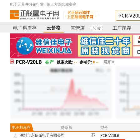
电子元器件分销行业 · 第三方综合服务商
云价格
电子料库存
直营店
工厂库存
订货
PCR-V20LB
在产
搜索次数:
- -
参考价:
¥ --
展开
电子料库存
供应商
型号
深圳市永信威电子有限公司
PCR-V20LB