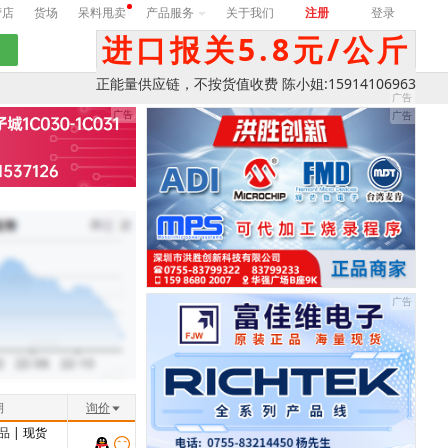
营店
货场
呆料甩卖
产品服务
关于我们
注册
登录
进口报关5.8元/公斤
正能量供应链，不按货值收费 陈小姐:15914106963
期
询价
品
| 现货