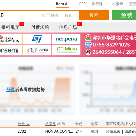
Bom.Ai
ERP
供应链
小蜜蜂
直
精确
11
10
呆料甩卖
付费求购
信息广场
登录
后查看数据趋势
数量
品牌
/封装
年份
仓库
卖家说明/品质/货
2732
HONDA CONNECTORS
21+
深圳
只做原装
|
原装正