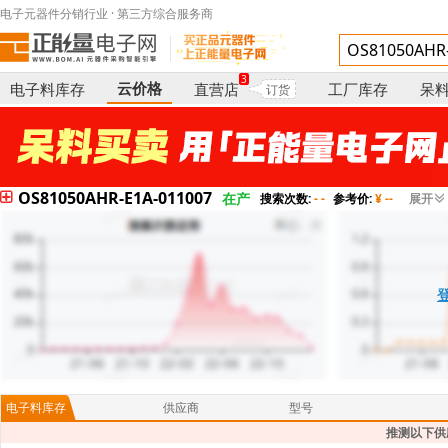
电子元器件分销行业 · 第三方综合服务商
3
云价格
电子料库存
直营店
工厂库存
呆
订货
OS81050AHR-E1A-011007
在产
搜索次数:
- -
参考价:
¥ --
展开
电子料库存
供应商
型号
推测以下供