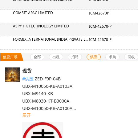
COMSIT APAC LIMITED
ICM42670P
ASPY HK TECHNOLOGY LIMITED
ICM-42670-P
FORMIX INTERNATIONAL INDIA PRIVATE LIMITED
ICM-42670-P
全部
出租
招聘
供应
求购
回收
信息广场
现货
#供应
ZED-F9P-04B

UBX-M10050-KB-A0103A

UBX-M9140-KB

UBX-M8030-KT-B3000A

UBX-M10050-KB-A0100A

展开
SAM-M8Q-0-10

NEO-F9P-15B

MAX-M10S-00B

SAM-M10Q-00B-01
