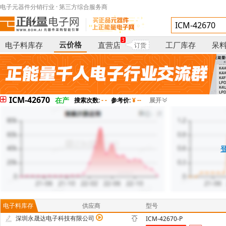
电子元器件分销行业 · 第三方综合服务商
3
云价格
电子料库存
直营店
工厂库存
呆
订货
ICM-42670
在产
搜索次数:
- -
参考价:
¥ --
展开
电子料库存
供应商
型号
深圳永晟达电子科技有限公司
ICM-42670-P