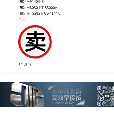
UBX-M9140-KB

UBX-M8030-KT-B3000A

UBX-M10050-KB-A0100A

展开
SAM-M8Q-0-10

NEO-F9P-15B

MAX-M10S-00B

SAM-M10Q-00B-01

ICM-42670
-P(价格优势）

1个月前
蓝牙芯片👇

NRF52840-QIAA-F-R

NRF52832-QFAA-R

长期供应

13538445028
收起