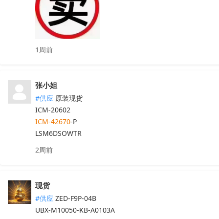
ICM-42670
-P(价格优势）

ICM-42688-P

1周前
爱普生晶振

张小姐
蓝牙芯片👇

#供应
原装现货

NRF52840-QIAA-F-R

NRF52832-QFAA-R
收起
ICM-42670
-P

LSM6DSOWTR
2周前
现货
#供应
ZED-F9P-04B

UBX-M10050-KB-A0103A
