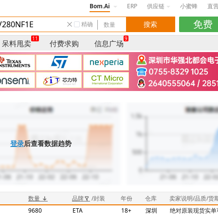
Bom.Ai
ERP
供应链
小蜜蜂
直
精确
11
9
呆料甩卖
付费求购
信息广场
登录
后查看数据趋势
数量
品牌
/封装
年份
仓库
卖家说明/品质/货
9680
ETA
18+
深圳
绝对原装现货实单