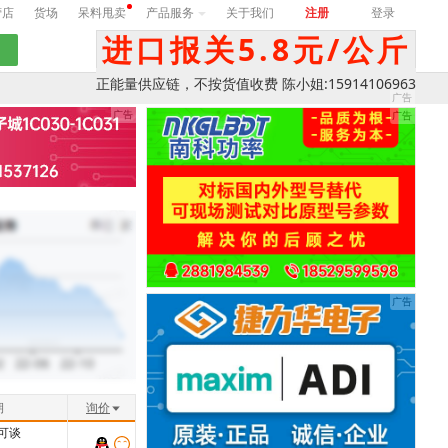
营店
货场
呆料甩卖
产品服务
关于我们
注册
登录
进口报关5.8元/公斤
正能量供应链，不按货值收费 陈小姐:15914106963
期
询价
可谈