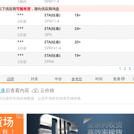
DFN11-4
1周内
以下供应商
可能有货
，请向供应商询盘
***
ETA(钰泰)
18+
DFN11-4
3月前
***
ETA(钰泰)
24+
QFN
3月前
***
ETA(钰泰)
20+
DFN1x1-4
3月前
***
ETA(钰泰)
19+
DFN4
3月前
1
2
3
品牌
封装
年份
参考价
时间
数量
登录
后查看内容
云价格
新的元器件市场价格数据，让您不询价也知道市场价格