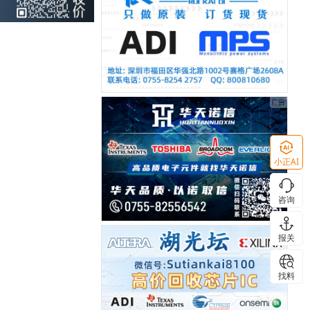
小正AI
咨询
报关
找料