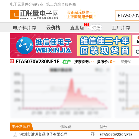
电子元器件分销行业 · 第三方综合服务商
71
云价格
电子料库存
直营店
工厂库存
订货
ETA5070V280NF1E
在产
搜索次数:
- -
参考价:
¥ --
展开
电子料库存
供应商
型号
深圳市继源良品电子有限公司
ETA5070V280NF1E