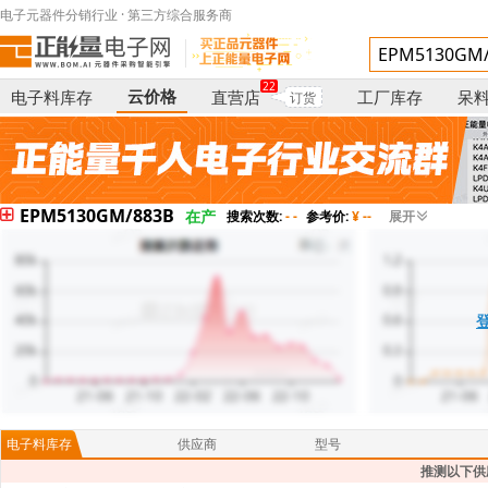
电子元器件分销行业 · 第三方综合服务商
22
云价格
电子料库存
直营店
工厂库存
呆
订货
EPM5130GM/883B
在产
搜索次数:
- -
参考价:
¥ --
展开
电子料库存
供应商
型号
推测以下供