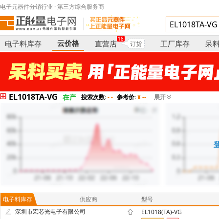
电子元器件分销行业 · 第三方综合服务商
18
云价格
电子料库存
直营店
工厂库存
呆
订货
EL1018TA-VG
在产
搜索次数:
- -
参考价:
¥ --
展开
电子料库存
供应商
型号
深圳市宏芯光电子有限公司
EL1018(TA)-VG