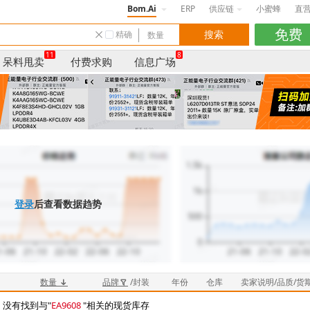
Bom.Ai
ERP
供应链
小蜜蜂
直
精确
11
8
呆料甩卖
付费求购
信息广场
登录
后查看数据趋势
数量
品牌
/封装
年份
仓库
卖家说明/品质/货
，没有找到与"
EA9608
"相关的现货库存