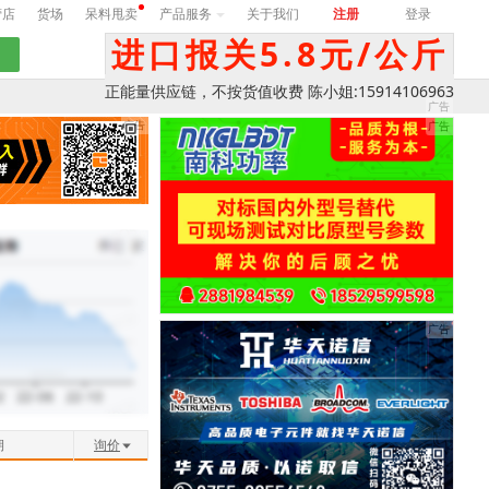
营店
货场
呆料甩卖
产品服务
关于我们
注册
登录
进口报关5.8元/公斤
正能量供应链，不按货值收费 陈小姐:15914106963
期
询价