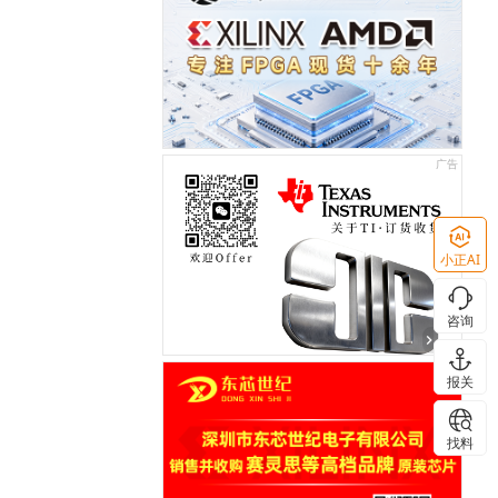
小正AI
咨询
报关
找料