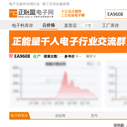
电子元器件分销行业 · 第三方综合服务商
云价格
电子料库存
直营店
工厂库存
订货
EA9608
在产
搜索次数:
- -
参考价:
¥ --
展开
电子料库存
供应商
型号
很抱歉