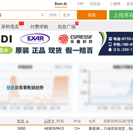
Bom.Ai
ERP
供应链
小蜜蜂
直
精确
11
9
呆料甩卖
付费求购
信息广场
登录
后查看数据趋势
数量
品牌
/封装
年份
仓库
卖家说明/品质/货
3000
AEROSPACE
12+
新亚洲2期N4C448-458
只做原装现货，低