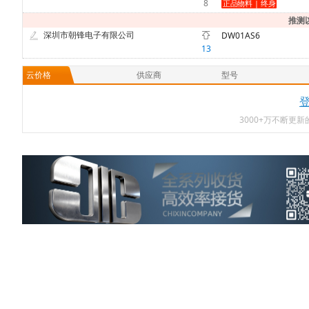
8
推测
深圳市朝锋电子有限公司
DW01AS6
13
云价格
供应商
型号
3000+万不断更