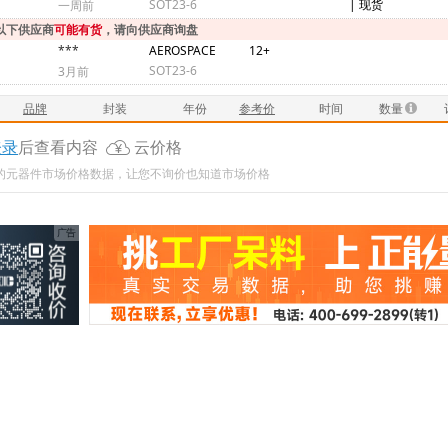
SOT23-6
| 现货
一周前
以下供应商
可能有货
，请向供应商询盘
***
AEROSPACE
12+
SOT23-6
3月前
品牌
封装
年份
参考价
时间
数量
登录
后查看内容
云价格
新的元器件市场价格数据，让您不询价也知道市场价格