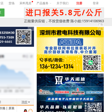
营店
货场
呆料甩卖
产品服务
关于我们
注册
登录
进口报关5.8元/公斤
正能量供应链，不按货值收费 陈小姐:15914106963
期
询价
价抛
|
原装