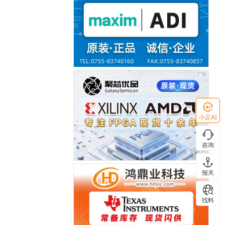
小正AI
咨询
报关
找料