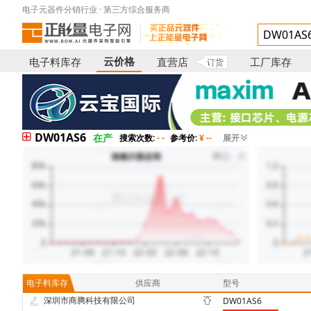
电子元器件分销行业 · 第三方综合服务商
云价格
电子料库存
直营店
工厂库存
订货
DW01AS6
在产
搜索次数:
- -
参考价:
¥ --
展开
电子料库存
供应商
型号
深圳市商腾科技有限公司
DW01AS6