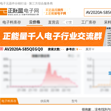
电子元器件分销行业 · 第三方综合服务商
云价格
电子料库存
直营店
工厂库存
呆
订货
AV2020A-S85QEGQ0
搜索次数:
- -
参考价:
¥ - -
展开
电子料库存
供应商
型号
很抱歉，没有找到与