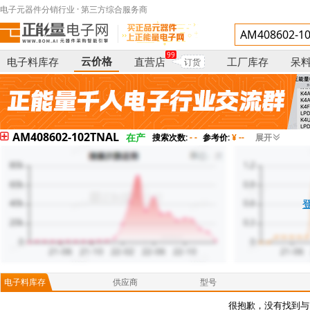
电子元器件分销行业 · 第三方综合服务商
99
云价格
电子料库存
直营店
工厂库存
呆
订货
AM408602-102TNAL
在产
搜索次数:
- -
参考价:
¥ --
展开
电子料库存
供应商
型号
很抱歉，没有找到与