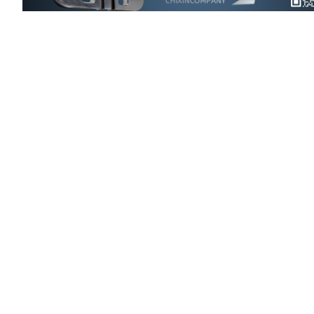
AD9643BCPZ-250

LT1963AEST-1.8#PBF

ADUM1412ARWZ

ADUM1411ARWZ

AD823ARZ-R7

HMC833LP6GETR

OP177GSZ-REEL7

AD8605ARTZ-REEL7

ADM7172ACPZ-3.3-R7

LT1964ES5-SD#TRPBF

LT8640SIV#PBF

LT8640SIV#PBF

OP177GSZ-REEL7

财富热线：18923434945
收起