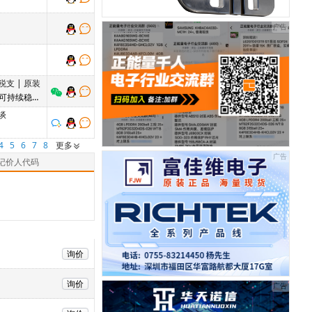
税支
|
原装
，可持续稳定
谈
4
5
6
7
8
更多
记价人代码
询价
询价