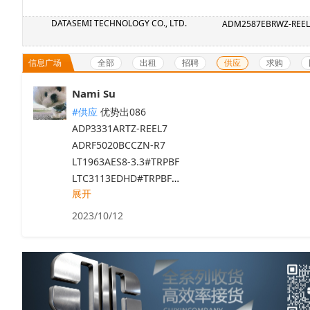
DATASEMI TECHNOLOGY CO., LTD.
ADM2587EBRWZ-REEL
全部
出租
招聘
供应
求购
信息广场
Nami Su
#供应
优势出086

ADP3331ARTZ-REEL7

ADRF5020BCCZN-R7

LT1963AES8-3.3#TRPBF

LTC3113EDHD#TRPBF

展开
AD9434BCPZ-500 

ADA4528-2ARMZ-R7

2023/10/12
ADM7170ACPZ-R7

AD8675ARZ

ADUM1400BRWZ-RL

ADM2587EBRWZ-REEL7