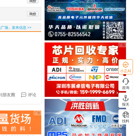
询价
询价
广场」发布信息 >>
小正AI
咨询
到朋友圈
评论
报关
找料