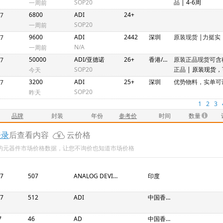
SOP20
品
| 4-6周
一周前
6800
ADI
24+
7
SOP20
一周前
9600
ADI
2442
深圳
原装现货 |力挺实
7
N/A
一周前
50000
ADI/亚德诺
26+
香港/深圳
原装正品现货可含
7
SOP20
正品
| 原装现货
今天
供货！
3200
ADI
25+
深圳
优势物料，实单可
7
SOP20
昨天
1
2
3
品牌
封装
年份
参考价
时间
数量
登录
后查看内容
云价格
新的元器件市场价格数据，让您不询价也知道市场价格
7
507
ANALOG DEVICES
印度
7
512
ADI
中国香港特区
7
46
AD
中国香港特区