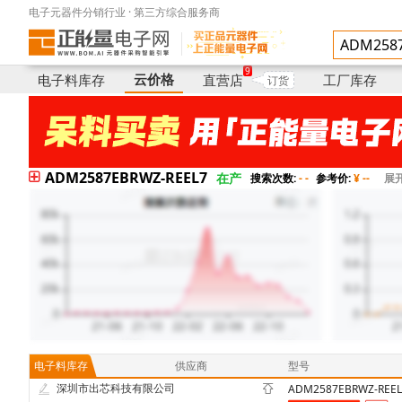
电子元器件分销行业 · 第三方综合服务商
国际库存
供应商
型号
9
云价格
电子料库存
直营店
工厂库存
订货
ADM2587EBRWZ-REEL7
在产
搜索次数:
- -
参考价:
¥ --
展
电子料库存
供应商
型号
深圳市出芯科技有限公司
ADM2587EBRWZ-REEL