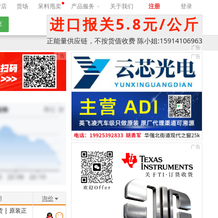
营店
货场
呆料甩卖
产品服务
关于我们
注册
登录
进口报关5.8元/公斤
询价
正能量供应链，不按货值收费 陈小姐:15914106963
期
询价
货
|
原装正