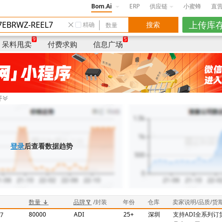
Bom.Ai
ERP
供应链
小蜜蜂
直
精确
数量
品牌/封装
年份
国家/地区
9
5
呆料甩卖
付费求购
信息广场
开
登录
后查看数据趋势
数量
品牌
/封装
年份
仓库
卖家说明/品质/货
80000
ADI
25+
深圳
支持ADI全系列订
7