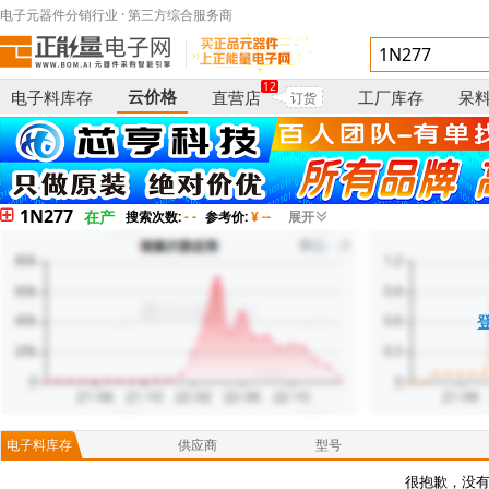
电子元器件分销行业 · 第三方综合服务商
12
云价格
电子料库存
直营店
工厂库存
呆
订货
1N277
在产
搜索次数:
- -
参考价:
¥ --
展开
电子料库存
供应商
型号
很抱歉，没有