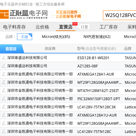
电子元器件分销行业 · 第三方综合服务商
99
电子料库存
云价格
直营店
工厂库存
呆
订货
品牌：
Micron(镁光)(85)
NXP(恩智浦)(62)
Microc
不限
TI(德州仪器)(14)
SPANSION(飞索)(13)
ABRACON(12)
供应商
型号
(点击型号搜索比价)
品牌
Infineon(英飞凌)(7)
MXIC(旺宏)(6)
ISSI(美国芯成)(5)
深圳泰盛达科技有限公司
ESD128-B1-W0201
TASU
ST(意法)(3)
AMETHERM(2)
Dialog Semiconductor Gm
深圳泰盛达科技有限公司
AZ128S-08F
TASU
XBLW(芯伯乐)(2)
ANYKA(安凯)(2)
BOYA(博雅)(2)
深圳市金凯通电子科技有限公司销售一部
ATXMEGA128A1-AUR
Micro
DIPTRONICS(圜达)(1)
FM(复旦微)(1)
Fujitsu(富士通)(1)
深圳市金凯通电子科技有限公司销售一部
MT29F128G08AJAAAWP-ITZ:A
Micro
FM(富满)(1)
Cyntec(乾坤)(1)
TKD(泰晶)(1)
Quec
深圳市金凯通电子科技有限公司销售一部
MT47H128M162T-25EIT
Micro
深圳市金凯通电子科技有限公司销售一部
PIC32MX150F128DT-I/PT
Micro
深圳市金凯通电子科技有限公司销售一部
LC4128V-75TN128C3K
Latti
深圳市金凯通电子科技有限公司销售一部
ATXMEGA128A1U-AUR
Micro
深圳市金凯通电子科技有限公司销售一部
MT29F128G08AJAAAWP-ITZ:ATR
Micro
深圳市金凯通电子科技有限公司销售一部
LC4128V-75TN128C
Latti